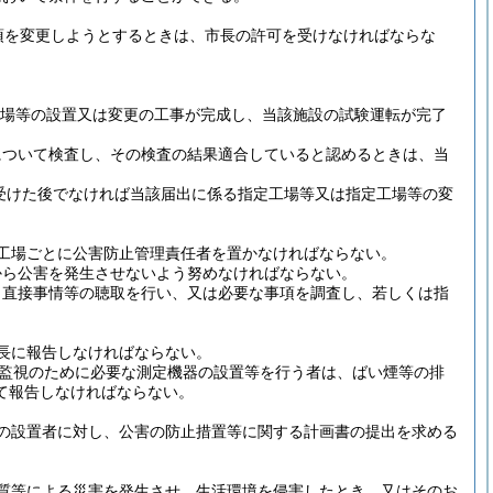
項を変更しようとするときは、市長の許可を受けなければならな
場等の設置又は変更の工事が完成し、当該施設の試験運転が完了
について検査し、その検査の結果適合していると認めるときは、当
受けた後でなければ当該届出に係る指定工場等又は指定工場等の変
工場ごとに公害防止管理責任者を置かなければならない。
から公害を発生させないよう努めなければならない。
、直接事情等の聴取を行い、又は必要な事項を調査し、若しくは指
長に報告しなければならない。
監視のために必要な測定機器の設置等を行う者は、ばい煙等の排
て報告しなければならない。
の設置者に対し、公害の防止措置等に関する計画書の提出を求める
質等による災害を発生させ、生活環境を侵害したとき、又はそのお