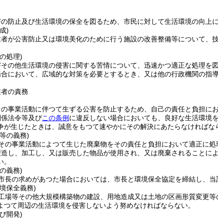
害の防止及び生活環境の保全を図るため、市民に対して生活環境の向上
成)
業者が公害防止又は環境美化のために行う施設の改善整備等について、
の処理)
害その他生活環境の侵害に関する苦情について、迅速かつ適正な処理を
場合において、広域的な対策を必要とするとき、又は他の行政機関の指
業者の責務
その事業活動に伴つて生ずる公害を防止するため、自己の責任と負担に
関係法令等及び
この条例
に違反しない場合においても、良好な生活環境
争が生じたときは、誠意をもつて速やかにその解決にあたらなければな
等の義務)
その事業活動によつて生じた廃棄物をその責任と負担において適正に処
製造し、加工し、又は販売した物品が使用され、又は廃棄されることに
い。
の義務)
市長の求めがあつた場合においては、市長と環境保全協定を締結し、当
境保全義務)
工場等その他大規模構築物の建設、用地造成又は土地の区画形質変更等
よつて周辺の生活環境を侵害しないよう努めなければならない。
び開発)