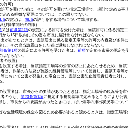
の許可)
の許可を受けた者は、その許可を受けた指定工場等で、規則で定める事
で定める軽微な変更については、この限りでない。
4項
の規定は、
前項
の許可をする場合について準用する。
及び操業開始の制限)
項
又は
前条第1項
の規定による許可を受けた者は、当該許可に係る指定工
日から15日以内にその旨を市長に届け出なければならない。
届出があつたときは、当該届出に係る指定工場等の許可の内容及び条件
定し、その旨当該届出をした者に通知しなければならない。
前条第1項
の規定による許可を受けた者は、
前項
で定める市長の認定を
てはならない。
者の設置)
を設置する者は、当該指定工場等の公害の防止にあたらせるため、当該
任者は、作業の方法及び施設の維持管理等について監督し、当該工場等
場等において公害が発生した場合には、当該公害防止管理責任者に対し
る。
の設置者は、市長からの要請があつたときは、指定工場等の現況等を市
置者のうち、
第23条第1項
に規定する規制基準で定めるところにより公害
録し、市長からの要請があつたときには、ばい煙等の排出状況等につい
好な生活環境の保全を図るため必要があると認めるときは、指定工場等
の設置者は、事故によりばい煙等による公害又は危険物その他の有害物