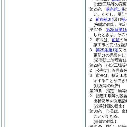
(指定工場等の変更
第26条
前条第1項
い。
ただし、規則
2
前条第3項
及び
第
(完成の届出、認定
第27条
第25条第1
したときは、その
2
市長は、
前項
の
該工事の完成を認
3
第25条第1項
又は
更部分の操業をし
(公害防止管理責任
第28条
指定工場等
2
公害防止管理責
3
市長は、指定工
示することができ
(現況等の報告)
第29条
指定工場等
2
指定工場等の設
出状況等を測定記
(改善計画の提出)
第30条
市長は、良
ことができる。
(事故の届出)
第31条
指定工場等