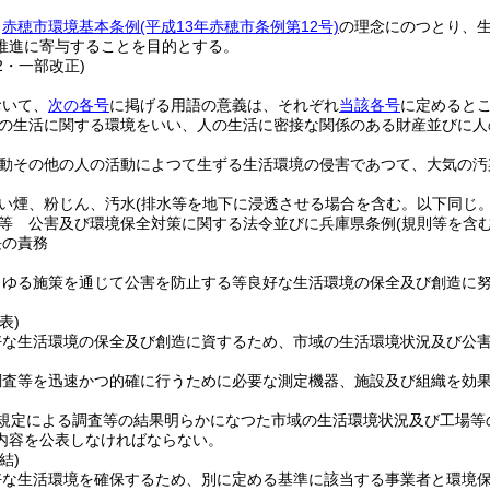
、
赤穂市環境基本条例
(平成13年赤穂市条例第12号)
の理念にのつとり、
推進に寄与することを目的とする。
12・一部改正)
おいて、
次の各号
に掲げる用語の意義は、それぞれ
当該各号
に定めると
の生活に関する環境をいい、人の生活に密接な関係のある財産並びに人
動その他の人の活動によつて生ずる生活環境の侵害であつて、大気の汚
。
い煙、粉じん、汚水
(排水等を地下に浸透させる場合を含む。以下同じ。
等 公害及び環境保全対策に関する法令並びに兵庫県条例
(規則等を含む
長の責務
らゆる施策を通じて公害を防止する等良好な生活環境の保全及び創造に
表)
好な生活環境の保全及び創造に資するため、市域の生活環境状況及び公
調査等を迅速かつ的確に行うために必要な測定機器、施設及び組織を効
規定による調査等の結果明らかになつた市域の生活環境状況及び工場等
内容を公表しなければならない。
結)
好な生活環境を確保するため、別に定める基準に該当する事業者と環境