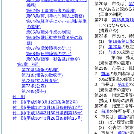
第20条
市長は、
第
義務)
れがあると認める
第62条
(工事施行者の義務)
(工事の制限)
第63条
(河川等の汚濁防止義務)
第21条
第18条第1
第64条
(騒音等にかかる規制基準
してはならない。
の遵守)
(措置命令)
第65条
(屋外作業の制限)
第22条
市長は、特
第66条
(愛玩動物飼育者等の義
(1)
第18条第1項
務)
(2)
第20条
の規定
第67条
(電波障害の防止)
(3)
前条
の規定に
第68条
(日照障害の防止)
第2節
指
第69条
(指導、勧告及び命令)
(規制基準の設定)
第3章
補則
第23条
市長は、規
第70条
(紛争の処理)
2
前項
の規制基準
第71条
(報告の徴収等)
の生活環境の侵害
第72条
(立入検査等)
3
市長は、
第1項
の
第73条
(公表)
(規制基準の遵守)
第74条
(委任)
第24条
指定工場等
付 則
(指定工場等の設置
付 則
(平成9年3月12日条例第2号)
第25条
指定工場等
付 則
(平成13年3月16日条例第12号)
2
前項
の許可を受
付 則
(平成18年3月30日条例第18号)
3
市長は、
前項
の
付 則
(平成30年3月26日条例第15号)
(1)
ばい煙等の量
(2)
公害防止対策
4
市長は、
前項
の