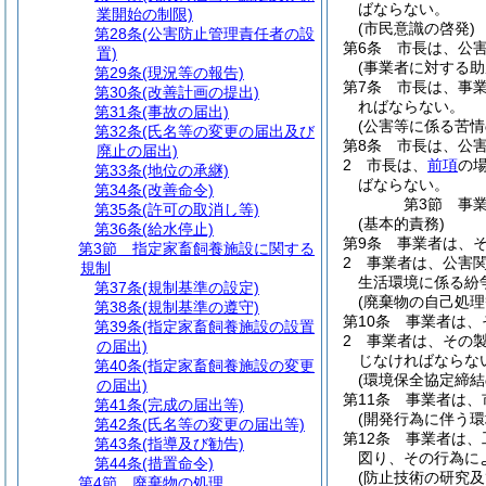
ばならない。
業開始の制限)
(市民意識の啓発)
第28条
(公害防止管理責任者の設
第6条
市長は、公
置)
(事業者に対する助
第29条
(現況等の報告)
第7条
市長は、事
第30条
(改善計画の提出)
ればならない。
第31条
(事故の届出)
(公害等に係る苦情
第32条
(氏名等の変更の届出及び
第8条
市長は、公
廃止の届出)
2
市長は、
前項
の
第33条
(地位の承継)
ばならない。
第34条
(改善命令)
第3節
事
第35条
(許可の取消し等)
(基本的責務)
第36条
(給水停止)
第9条
事業者は、
第3節
指定家畜飼養施設に関する
2
事業者は、公害
規制
生活環境に係る紛
第37条
(規制基準の設定)
(廃棄物の自己処理
第38条
(規制基準の遵守)
第10条
事業者は、
第39条
(指定家畜飼養施設の設置
2
事業者は、その
の届出)
じなければならな
第40条
(指定家畜飼養施設の変更
(環境保全協定締結
の届出)
第11条
事業者は、
第41条
(完成の届出等)
(開発行為に伴う環
第42条
(氏名等の変更の届出等)
第12条
事業者は、
第43条
(指導及び勧告)
図り、その行為に
第44条
(措置命令)
(防止技術の研究及
第4節
廃棄物の処理