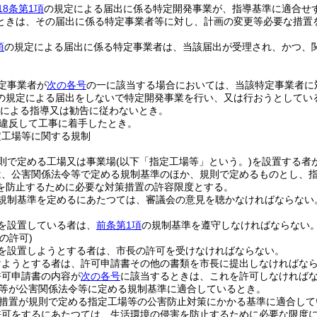
18条第1項
の規定による届出に係る特定開発事業が、指導基準に適合せ
ときは、その届出に係る特定事業者等に対し、計画の変更等必要な措置
項
の規定による届出に係る特定事業者は、当該届出が受理され、かつ、
定事業者が
次の各号
の一に該当する場合においては、当該特定事業者に
の規定による届出をしないで特定開発事業を行い、又は行おうとしてい
による指導又は勧告に従わないとき。
違反して工事に着手したとき。
定工場等に関する規制
則で定める工場又は事業場
(以下「指定工場等」という。)
を設置する者
は、公害関係法令等で定める規制基準のほか、規則で定めるものとし、
を防止するために必要な対策措置の許容限度とする。
規制基準を定めるにあたつては、審議会の意見を聴かなければならない
を設置している者は、
前条第1項
の規制基準を遵守しなければならない
の許可)
を設置しようとする者は、市長の許可を受けなければならない。
けようとする者は、許可申請書その他の書類を市長に提出しなければな
許可申請書の内容が
次の各号
に該当するときは、これを許可しなければ
等が公害関係法令等に定める規制基準に適合しているとき。
措置が規則で定める指定工場等の公害防止対策にかかる基準に適合して
許可をするにあたつては、生活環境の侵害を防止するために必要な限度