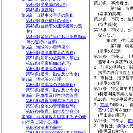
第13条
事業者は、
第45条
(廃棄物の処理)
第4節
市
第46条
(協議等)
(基本的責務)
第5節
自動車公害等の防止
第14条
市民は、生
第47条
(道路環境の保全)
(協力義務)
第48条
(自動車の運転者等の義
第15条
市民は、公
務)
ならない。
第49条
(緊急時等における自動車
第2章
生活
等の運行の自粛)
第1節
特
第6節
海域等の環境保全
(基準の設定)
第50条
(港湾事業者の責務)
第16条
市長は、土
第51条
(船舶の放棄等の禁止)
遵守すべき基準
(
第52条
(廃棄船舶の処理)
2
前項
の基準は、
第53条
(浚渫等の届出)
措置の許容限度と
第54条
(指導、勧告及び命令)
3
市長は、指導基
第7節
溜池等の管理
(基準の遵守)
第55条
(溜池等の危険防止)
第17条
特定事業者
第56条
(指導、勧告及び命令)
(特定開発事業の届
第8節
駐車場及び空地の管理
第18条
特定事業者
第57条
(設置管理基準の設定)
2
前項
の届出は、
第58条
(空地の管理義務等)
基づく許可を受け
第59条
(指導、勧告及び命令)
(届出書の受理)
第9節
地域環境を阻害するその他
第19条
市長は、
前
の行為に関する規制
2
市長は、
前項
の
第60条
(清潔の保持)
(指導及び勧告)
第61条
(印刷物等配付者の清掃の