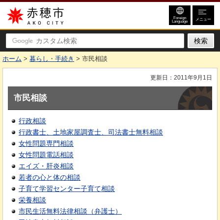
赤穂市
Foreign
メニュー
Language
ホーム
>
暮らし・手続き
> 市民相談
更新日：2011年9月1日
市民相談
行政相談
行政書士、土地家屋調査士、司法書士無料相談
女性問題専門相談
女性問題電話相談
エイズ・肝炎相談
若者の心と体の相談
子育て学習センター子育て相談
栄養相談
市民生活無料法律相談（弁護士）