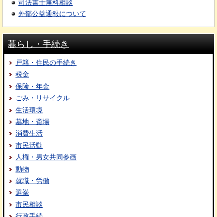
司法書士無料相談
外部公益通報について
暮らし・手続き
戸籍・住民の手続き
税金
保険・年金
ごみ・リサイクル
生活環境
墓地・斎場
消費生活
市民活動
人権・男女共同参画
動物
就職・労働
選挙
市民相談
行政手続