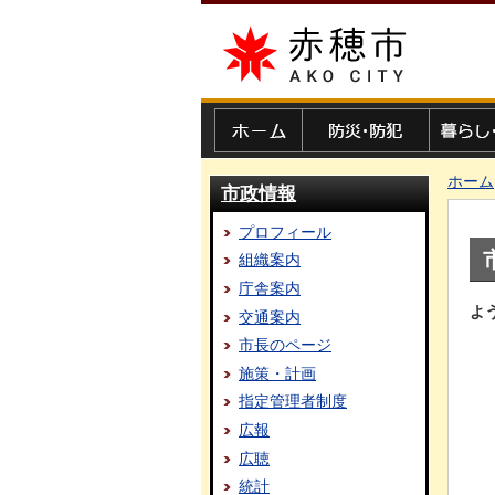
赤穂市
ホーム
防災・防犯
暮らし・
ホーム
市政情報
プロフィール
組織案内
庁舎案内
よ
交通案内
市長のページ
施策・計画
指定管理者制度
広報
広聴
統計