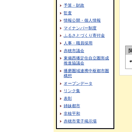
予算・財政
監査
情報公開・個人情報
マイナンバー制度
ふるさとづくり寄付金
人事・職員採用
赤穂市議会
東備西播定住自立圏形成
推進協議会
播磨圏域連携中枢都市圏
構想
オープンデータ
リンク集
表彰
姉妹都市
非核平和
赤穂市電子掲示場