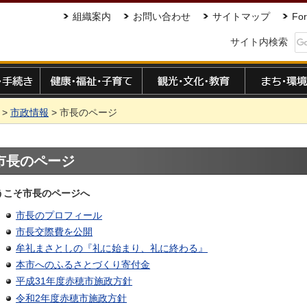
組織案内
お問い合わせ
サイトマップ
For
サイト内検索
手続き
健康・福祉・子育て
観光・文化・教育
まち・環境
>
市政情報
> 市長のページ
市長のページ
うこそ市長のページへ
市長のプロフィール
市長交際費を公開
牟礼まさとしの『礼に始まり、礼に終わる』
本市へのふるさとづくり寄付金
平成31年度赤穂市施政方針
令和2年度赤穂市施政方針