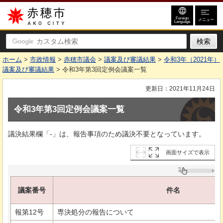
赤穂市
Foreign
メニュー
Language
ホーム
>
市政情報
>
赤穂市議会
>
議案及び審議結果
>
令和3年（2021年）
議案及び審議結果
> 令和3年第3回定例会議案一覧
更新日：2021年11月24日
令和3年第3回定例会議案一覧
議決結果欄「-」は、報告事項のため議決不要となっています。
画面サイズで表示
議案番号
件名
報第12号
専決処分の報告について