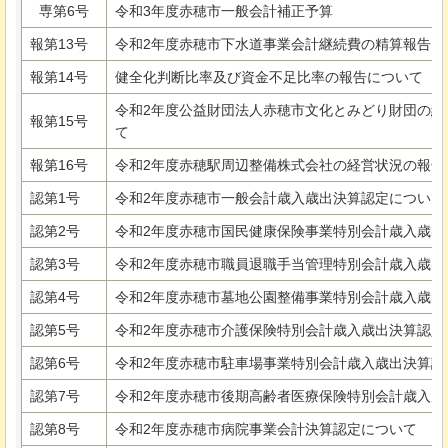
専第6号
令和3年度赤穂市一般会計補正予算
報第13号
令和2年度赤穂市下水道事業会計継続費の精算報告に
報第14号
健全化判断比率及び資金不足比率の報告について
令和2年度公益財団法人赤穂市文化とみどり財団の経
報第15号
て
報第16号
令和2年度赤穂駅周辺整備株式会社の経営状況の報告
認第1号
令和2年度赤穂市一般会計歳入歳出決算認定について
認第2号
令和2年度赤穂市国民健康保険事業特別会計歳入歳出
認第3号
令和2年度赤穂市職員退職手当管理特別会計歳入歳出
認第4号
令和2年度赤穂市墓地公園整備事業特別会計歳入歳出
認第5号
令和2年度赤穂市介護保険特別会計歳入歳出決算認定
認第6号
令和2年度赤穂市駐車場事業特別会計歳入歳出決算認
認第7号
令和2年度赤穂市後期高齢者医療保険特別会計歳入歳
認第8号
令和2年度赤穂市病院事業会計決算認定について