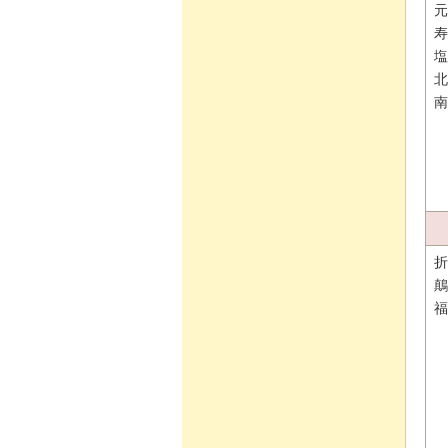
元
寿
塩
北
南
折
鷏
福