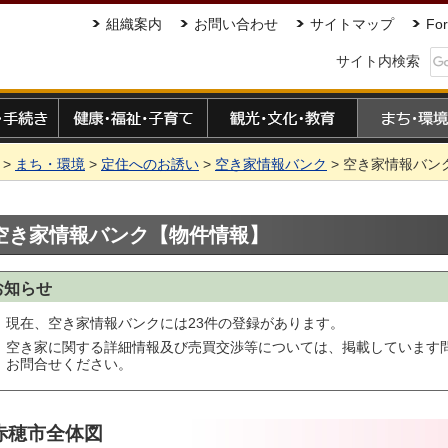
組織案内
お問い合わせ
サイトマップ
For
サイト内検索
手続き
健康・福祉・子育て
観光・文化・教育
まち・環境
>
まち・環境
>
定住へのお誘い
>
空き家情報バンク
> 空き家情報バン
空き家情報バンク【物件情報】
お知らせ
現在、空き家情報バンクには23件の登録があります。
空き家に関する詳細情報及び売買交渉等については、掲載しています
お問合せください。
赤穂市全体図