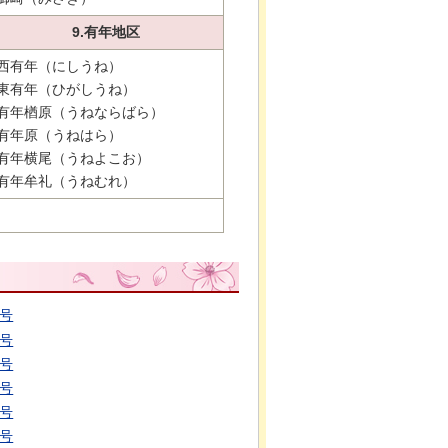
9.有年地区
西有年（にしうね）
東有年（ひがしうね）
有年楢原（うねならばら）
有年原（うねはら）
有年横尾（うねよこお）
有年牟礼（うねむれ）
0号
1号
6号
7号
8号
0号