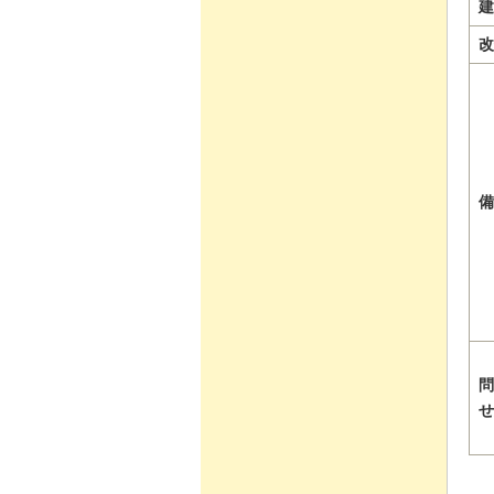
建
改
備
問
せ