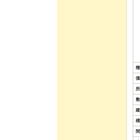
種
価
所
敷
建
構
間