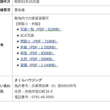
築年月
昭和31年10月築
修要否
要改修
敷地内での家庭菜園可
【間取り・外観】
写真一覧（PDF：523KB）
拡大写真
間取り（PDF：716KB）
考
外観（PDF：1,292KB）
和室（PDF：833KB）
台所（PDF：559KB）
菜園（PDF：1,143KB）
さくらハウジング
い合わ
免許番号：兵庫県知事（5）第500195号
先
住所：赤穂市朝日町16-3
電話番号：0791-46-2050