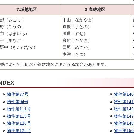
7.坂越地区
8.高雄地区
越（さこし）
中山（なかやま）
野（こうの）
真殿（まとの）
市（はまいち）
周世（すせ）
子（まなご）
高雄（たかお）
野中（きたのなか）
目坂（めさか）
木津（きづ）
番によって、町名が複数地区にまたがる場合があります。
INDEX
物件第77号
物件第14
物件第94号
物件第14
物件第111号
物件第14
物件第115号
物件第14
物件第126号
物件第14
物件第128号
物件第15