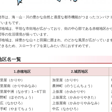
穂市は、海・山・川の豊かな自然と適度な都市機能がつまったコンパク
すいまちです。
部地域は、平坦な市街地が広がっており、街の中心部である赤穂地区から
関等の生活環境が揃っています。
部地域は、緑豊かな山々と田園に囲まれ、のどかな風景が広がっていま
できるため、スローライフを楽しみたい方におすすめです。
地区名一覧
1.赤穂地区
2.城西地区
里屋（かりや）
加里屋（かりや）
里屋南（かりやみなみ）
農神町（のうじんちょう）
里屋中洲（なかす）1～6丁目
上仮屋（かみかりや）
野町（ほそのちょう）
上仮屋北（かみかりやきた）
広（なかひろ）
上仮屋南（かみかりやみなみ）
手町（やまてちょう）
中広（なかひろ）