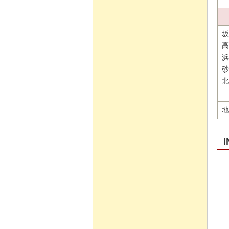
坂
高
浜
砂
北
地