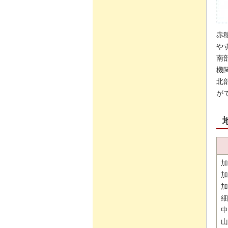
赤
や
南
機
北
が
加
加
加
細
中
山