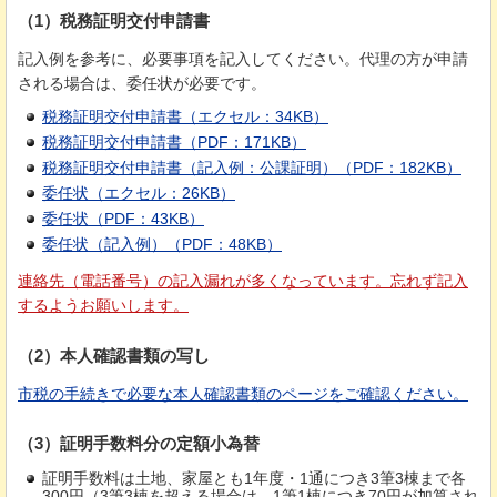
（1）税務証明交付申請書
記入例を参考に、必要事項を記入してください。代理の方が申請
される場合は、委任状が必要です。
税務証明交付申請書（エクセル：34KB）
税務証明交付申請書（PDF：171KB）
税務証明交付申請書（記入例：公課証明）（PDF：182KB）
委任状（エクセル：26KB）
委任状（PDF：43KB）
委任状（記入例）（PDF：48KB）
連絡先（電話番号）の記入漏れが多くなっています。忘れず記入
するようお願いします。
（2）本人確認書類の写し
市税の手続きで必要な本人確認書類のページをご確認ください。
（3）証明手数料分の定額小為替
証明手数料は土地、家屋とも1年度・1通につき3筆3棟まで各
300円（3筆3棟を超える場合は、1筆1棟につき70円が加算され