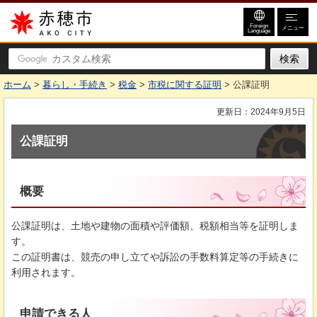
赤穂市
Foreign
メニュー
Language
ホーム
>
暮らし・手続き
>
税金
>
市税に関する証明
> 公課証明
更新日：2024年9月5日
公課証明
概要
公課証明は、土地や建物の面積や評価額、税額相当等を証明しま
す。
この証明書は、競売の申し立てや訴訟の手数料算定等の手続きに
利用されます。
申請できる人