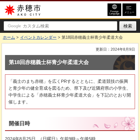
赤穂市
Foreign
メニュー
Language
ホーム
>
イベントカレンダー
> 第18回赤穂義士杯青少年柔道大会
更新日：2024年8月9日
第18回赤穂義士杯青少年柔道大会
「義士のまち赤穂」を広くPRするとともに、柔道競技の振興
と青少年の健全育成を図るため、県下及び近隣府県の小学生、
中学生による「赤穂義士杯青少年柔道大会」を下記のとおり開
催します。
開催日時
2024年8月25日 （日曜日）午前9時～午後5時