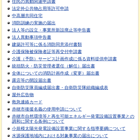
住民の異動関連申請書
法定外公共物占用等許可申請
中高層共同住宅
消防訓練の実施の届出
法人等の設立・事業所新設廃止等申告書
法人異動事項申告書
建築許可等に係る消防同意添付書類
介護保険被保険者証等再交付申請書
介護（予防）サービス計画作成に係る資料提供申請書
統括防火・防災管理者選任（解任）届出書
全体についての消防計画作成（変更）届出書
露店等の開設届出書
自衛防災隊員編成届出書・自衛防災隊組織編成表
屋外広告物
救急連絡カード
赤穂市後援名義の使用申請について
赤穂市自然環境等と再生可能エネルギー発電設備設置事業との
調和に関する条例について
小規模太陽光発電設備設置事業に関する指導要綱について
水源保護地域内における対象事業の届出について