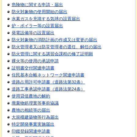
危険物に関する申請・届出
防火対象物の使用開始の届出
水素ガスを充填する気球の設置届出
炉・ボイラー等の設置届出
発電設備等の設置届出
防火対象物の消防計画の作成又は変更の届出
防火管理者又は防災管理者の選任、解任の届出
防火管理に関する講習会課程の修了証明願
裸火等の使用の承認申請
証明書交付関連申請書
住民基本台帳ネットワーク関連申請書
道路占用許可申請書（道路法第32条）
道路工事承認申請書（道路法第24条）
使用貸借農地の解約
廃棄物処理業等事前協議
農地の相続等の届出
大規模建築物等行為届出
特定開発事業実施届出
印鑑登録関連申請書