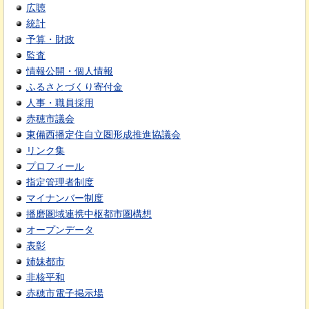
広聴
統計
予算・財政
監査
情報公開・個人情報
ふるさとづくり寄付金
人事・職員採用
赤穂市議会
東備西播定住自立圏形成推進協議会
リンク集
プロフィール
指定管理者制度
マイナンバー制度
播磨圏域連携中枢都市圏構想
オープンデータ
表彰
姉妹都市
非核平和
赤穂市電子掲示場