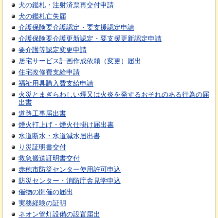
犬の鑑札・注射済票再交付申請
犬の鑑札亡失届
介護保険要介護認定・要支援認定申請
介護保険要介護更新認定・要支援更新認定申請
要介護等認定変更申請
居宅サービス計画作成依頼（変更）届出
住宅改修費支給申請
福祉用具購入費支給申請
火災とまぎらわしい煙又は火炎を発するおそれのある行為の届
出書
道路工事届出書
煙火打上げ・煙火仕掛け届出書
水道断水・水道減水届出書
り災証明書交付
救急搬送証明書交付
赤穂市防災センター使用許可申込
防災センター・消防庁舎見学申込
催物の開催の届出
実務経験の証明
ネオン管灯設備の設置届出