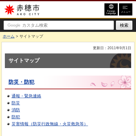
赤穂市
Foreign
メニュー
Language
ホーム
> サイトマップ
更新日：2011年9月1日
サイトマップ
防災・防犯
通報・緊急連絡
防災
消防
防犯
災害情報（防災行政無線・火災救急等）