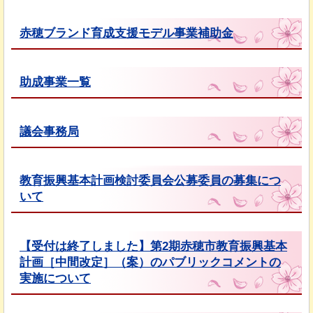
赤穂ブランド育成支援モデル事業補助金
助成事業一覧
議会事務局
教育振興基本計画検討委員会公募委員の募集につ
いて
【受付は終了しました】第2期赤穂市教育振興基本
計画［中間改定］（案）のパブリックコメントの
実施について