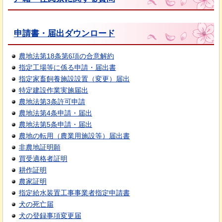
申請書・届出ダウンロード
農地法第18条第6項の合意解約
指定工場等に係る申請・届出書
指定家畜飼養施設設置（変更）届出
特定建設作業実施届出
農地法第3条許可申請
農地法第4条申請・届出
農地法第5条申請・届出
農地の転用（農業用施設等）届出書
非農地証明願
買受適格者証明
耕作証明
農家証明
指定給水装置工事事業者指定申請書
犬の死亡届
犬の登録事項変更届