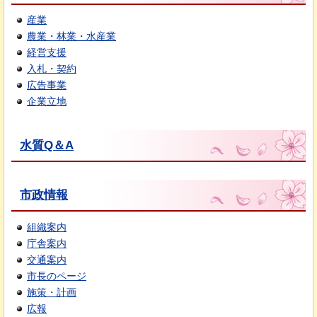
産業
農業・林業・水産業
経営支援
入札・契約
広告事業
企業立地
水質Q＆A
市政情報
組織案内
庁舎案内
交通案内
市長のページ
施策・計画
広報