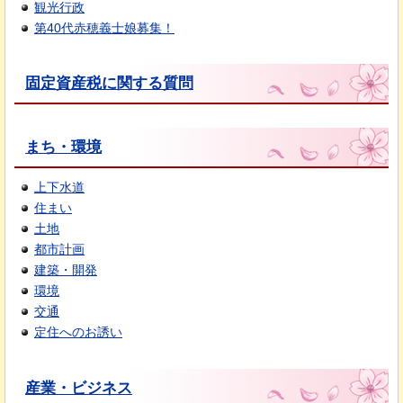
観光行政
第40代赤穂義士娘募集！
固定資産税に関する質問
まち・環境
上下水道
住まい
土地
都市計画
建築・開発
環境
交通
定住へのお誘い
産業・ビジネス