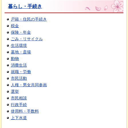
暮らし・手続き
戸籍・住民の手続き
税金
保険・年金
ごみ・リサイクル
生活環境
墓地・斎場
動物
消費生活
就職・労働
市民活動
人権・男女共同参画
選挙
市民相談
行政手続
使用料・手数料
上下水道