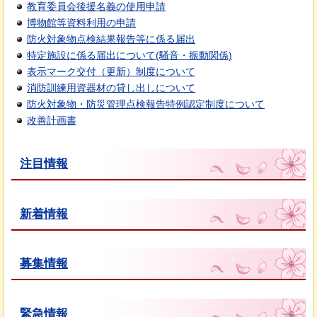
教育委員会後援名義の使用申請
博物館等資料利用の申請
防火対象物点検結果報告等に係る届出
特定施設に係る届出について(騒音・振動関係)
表示マーク交付（更新）制度について
消防訓練用資器材の貸し出しについて
防火対象物・防災管理点検報告特例認定制度について
改善計画書
注目情報
新着情報
募集情報
緊急情報