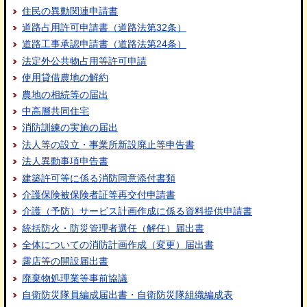
住民の異動関連申請書
道路占用許可申請書（道路法第32条）
道路工事承認申請書（道路法第24条）
法定外公共物占用等許可申請
使用貸借農地の解約
農地の相続等の届出
中高層共同住宅
消防訓練の実施の届出
法人等の設立・事業所新設廃止等申告書
法人異動事項申告書
建築許可等に係る消防同意添付書類
介護保険被保険者証等再交付申請書
介護（予防）サービス計画作成に係る資料提供申請書
統括防火・防災管理者選任（解任）届出書
全体についての消防計画作成（変更）届出書
露店等の開設届出書
廃棄物処理業等事前協議
自衛防災隊員編成届出書・自衛防災隊組織編成表