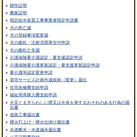
耕作証明
農家証明
指定給水装置工事事業者指定申請書
犬の死亡届
犬の登録事項変更届
犬の鑑札・注射済票再交付申請
犬の鑑札亡失届
介護保険要介護認定・要支援認定申請
介護保険要介護更新認定・要支援更新認定申請
要介護等認定変更申請
居宅サービス計画作成依頼（変更）届出
住宅改修費支給申請
福祉用具購入費支給申請
火災とまぎらわしい煙又は火炎を発するおそれのある行為の届
出書
道路工事届出書
煙火打上げ・煙火仕掛け届出書
水道断水・水道減水届出書