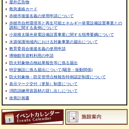
屋外広告物
救急連絡カード
赤穂市後援名義の使用申請について
赤穂市自然環境等と再生可能エネルギー発電設備設置事業との
調和に関する条例について
小規模太陽光発電設備設置事業に関する指導要綱について
水源保護地域内における対象事業の届出について
教育委員会後援名義の使用申請
博物館等資料利用の申請
防火対象物点検結果報告等に係る届出
特定施設に係る届出について(騒音・振動関係)
防火対象物・防災管理点検報告特例認定制度について
表示マーク交付（更新）制度について
消防訓練用資器材の貸し出しについて
改善計画書