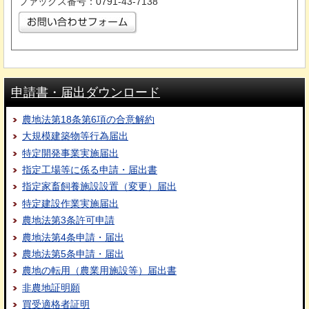
ファックス番号：0791-43-7138
申請書・届出ダウンロード
農地法第18条第6項の合意解約
大規模建築物等行為届出
特定開発事業実施届出
指定工場等に係る申請・届出書
指定家畜飼養施設設置（変更）届出
特定建設作業実施届出
農地法第3条許可申請
農地法第4条申請・届出
農地法第5条申請・届出
農地の転用（農業用施設等）届出書
非農地証明願
買受適格者証明