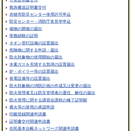
り災証明書交付
救急搬送証明書交付
赤穂市防災センター使用許可申込
防災センター・消防庁舎見学申込
催物の開催の届出
実務経験の証明
ネオン管灯設備の設置届出
危険物に関する申請・届出
防火対象物の使用開始の届出
水素ガスを充填する気球の設置届出
炉・ボイラー等の設置届出
発電設備等の設置届出
防火対象物の消防計画の作成又は変更の届出
防火管理者又は防災管理者の選任、解任の届出
防火管理に関する講習会課程の修了証明願
裸火等の使用の承認申請
印鑑登録関連申請書
証明書交付関連申請書
住民基本台帳ネットワーク関連申請書