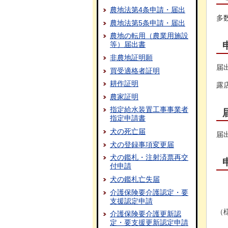
農地法第4条申請・届出
多
農地法第5条申請・届出
農地の転用（農業用施設
等）届出書
非農地証明願
届
買受適格者証明
耕作証明
露
農家証明
指定給水装置工事事業者
指定申請書
犬の死亡届
届
犬の登録事項変更届
犬の鑑札・注射済票再交
付申請
犬の鑑札亡失届
介護保険要介護認定・要
支援認定申請
（
介護保険要介護更新認
定・要支援更新認定申請