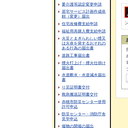
要介護等認定変更申請
居宅サービス計画作成依
頼（変更）届出
住宅改修費支給申請
福祉用具購入費支給申請
火災とまぎらわしい煙又
は火炎を発するおそれの
ある行為の届出書
道路工事届出書
煙火打上げ・煙火仕掛け
届出書
水道断水・水道減水届出
書
り災証明書交付
救急搬送証明書交付
赤穂市防災センター使用
許可申込
防災センター・消防庁舎
見学申込
催物の開催の届出