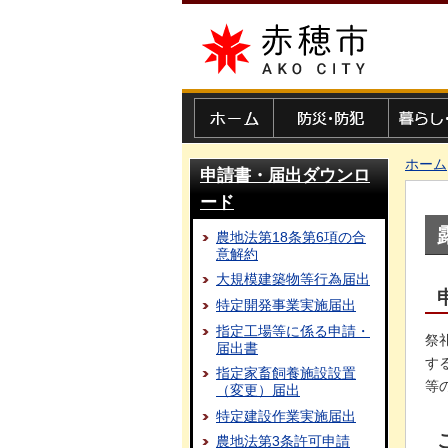
赤穂市
ホーム
防災・防犯
暮らし・
ホーム
申請書・届出ダウンロ
ード
農地法第18条第6項の合
意解約
大規模建築物等行為届出
特定開発事業実施届出
指定工場等に係る申請・
祭
届出書
す
指定家畜飼養施設設置
等
（変更）届出
特定建設作業実施届出
農地法第3条許可申請