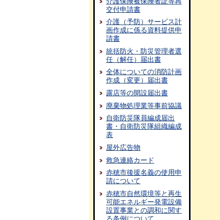
介護保険被保険者証等再
交付申請書
介護（予防）サービス計
画作成に係る資料提供申
請書
統括防火・防災管理者選
任（解任）届出書
全体についての消防計画
作成（変更）届出書
露店等の開設届出書
廃棄物処理業等事前協議
自衛防災隊員編成届出
書・自衛防災隊組織編成
表
屋外広告物
救急連絡カード
赤穂市後援名義の使用申
請について
赤穂市自然環境等と再生
可能エネルギー発電設備
設置事業との調和に関す
る条例について