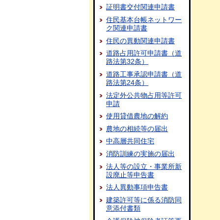
証明書交付関連申請書
住民基本台帳ネットワー
ク関連申請書
住民の異動関連申請書
道路占用許可申請書（道
路法第32条）
道路工事承認申請書（道
路法第24条）
法定外公共物占用等許可
申請
使用貸借農地の解約
農地の相続等の届出
中高層共同住宅
消防訓練の実施の届出
法人等の設立・事業所新
設廃止等申告書
法人異動事項申告書
建築許可等に係る消防同
意添付書類