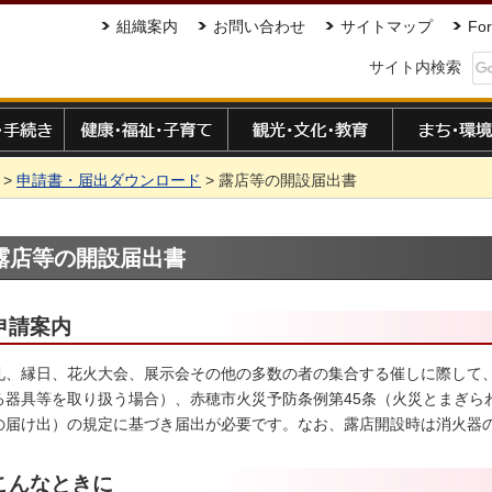
組織案内
お問い合わせ
サイトマップ
For
サイト内検索
手続き
健康・福祉・子育て
観光・文化・教育
まち・環境
>
申請書・届出ダウンロード
> 露店等の開設届出書
露店等の開設届出書
申請案内
礼、縁日、花火大会、展示会その他の多数の者の集合する催しに際して
る器具等を取り扱う場合）、赤穂市火災予防条例第45条（火災とまぎら
の届け出）の規定に基づき届出が必要です。なお、露店開設時は消火器
こんなときに