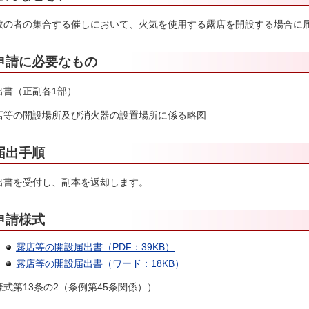
数の者の集合する催しにおいて、火気を使用する露店を開設する場合に
申請に必要なもの
出書（正副各1部）
店等の開設場所及び消火器の設置場所に係る略図
届出手順
出書を受付し、副本を返却します。
申請様式
露店等の開設届出書（PDF：39KB）
露店等の開設届出書（ワード：18KB）
様式第13条の2（条例第45条関係））