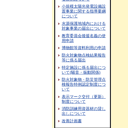
小規模太陽光発電設備設
置事業に関する指導要綱
について
水源保護地域内における
対象事業の届出について
教育委員会後援名義の使
用申請
博物館等資料利用の申請
防火対象物点検結果報告
等に係る届出
特定施設に係る届出につ
いて(騒音・振動関係)
防火対象物・防災管理点
検報告特例認定制度につ
いて
表示マーク交付（更新）
制度について
消防訓練用資器材の貸し
出しについて
改善計画書