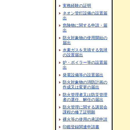
実務経験の証明
ネオン管灯設備の設置届
出
危険物に関する申請・届
出
防火対象物の使用開始の
届出
水素ガスを充填する気球
の設置届出
炉・ボイラー等の設置届
出
発電設備等の設置届出
防火対象物の消防計画の
作成又は変更の届出
防火管理者又は防災管理
者の選任、解任の届出
防火管理に関する講習会
課程の修了証明願
裸火等の使用の承認申請
印鑑登録関連申請書