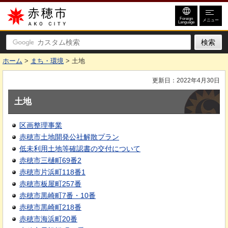
赤穂市
Foreign
メニュー
Language
ホーム
>
まち・環境
> 土地
更新日：2022年4月30日
土地
区画整理事業
赤穂市土地開発公社解散プラン
低未利用土地等確認書の交付について
赤穂市三樋町69番2
赤穂市片浜町118番1
赤穂市板屋町257番
赤穂市黒崎町7番・10番
赤穂市黒崎町218番
赤穂市海浜町20番