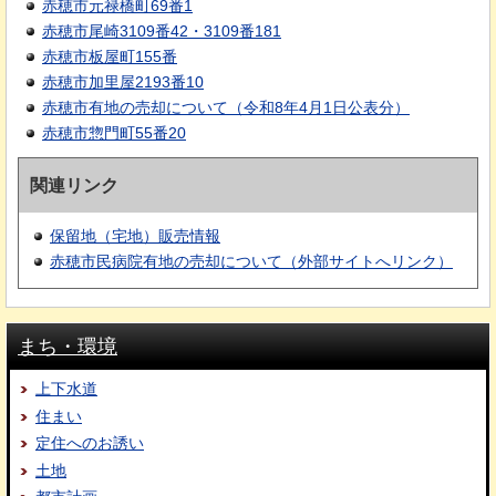
赤穂市元禄橋町69番1
赤穂市尾崎3109番42・3109番181
赤穂市板屋町155番
赤穂市加里屋2193番10
赤穂市有地の売却について（令和8年4月1日公表分）
赤穂市惣門町55番20
関連リンク
保留地（宅地）販売情報
赤穂市民病院有地の売却について（外部サイトへリンク）
まち・環境
上下水道
住まい
定住へのお誘い
土地