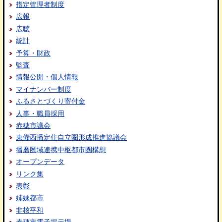
指定管理者制度
広報
広聴
統計
予算・財政
監査
情報公開・個人情報
マイナンバー制度
ふるさとづくり寄付金
人事・職員採用
赤穂市議会
東備西播定住自立圏形成推進協議会
播磨圏域連携中枢都市圏構想
オープンデータ
リンク集
表彰
姉妹都市
非核平和