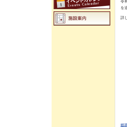
令
を
詳
姫