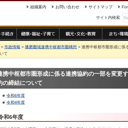
組織案内
お問い合わせ
サイトマップ
For
サイト内検索
手続き
健康・福祉・子育て
観光・文化・教育
まち・環境
>
市政情報
>
播磨圏域連携中枢都市圏構想
> 連携中枢都市圏形成に係
いて
連携中枢都市圏形成に係る連携協約の一部を変更
約の締結について
令和6年度
令和4年度
令和6年度