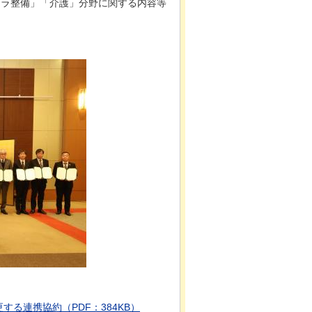
フラ整備」「介護」分野に関する内容等
る連携協約（PDF：384KB）