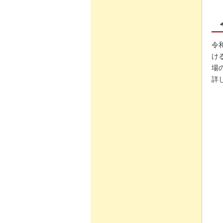
令
け
場
詳