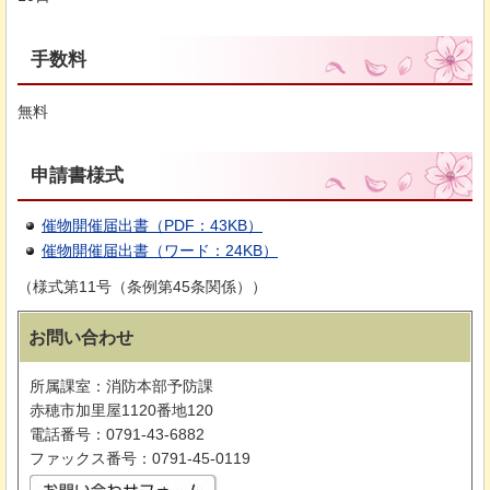
手数料
無料
申請書様式
催物開催届出書（PDF：43KB）
催物開催届出書（ワード：24KB）
（様式第11号（条例第45条関係））
お問い合わせ
所属課室：消防本部予防課
赤穂市加里屋1120番地120
電話番号：0791-43-6882
ファックス番号：0791-45-0119