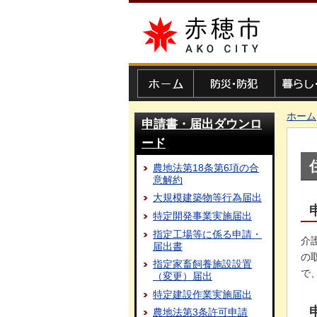
赤穂市
ホーム
防災・防犯
暮らし・
ホーム
申請書・届出ダウンロ
ード
農地法第18条第6項の合
意解約
大規模建築物等行為届出
特定開発事業実施届出
指定工場等に係る申請・
介
届出書
の
指定家畜飼養施設設置
で
（変更）届出
特定建設作業実施届出
農地法第3条許可申請