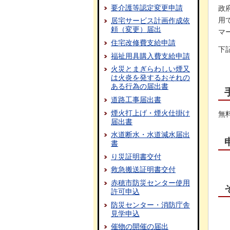
要介護等認定変更申請
政
用
居宅サービス計画作成依
頼（変更）届出
マ
住宅改修費支給申請
下
福祉用具購入費支給申請
火災とまぎらわしい煙又
は火炎を発するおそれの
ある行為の届出書
道路工事届出書
煙火打上げ・煙火仕掛け
無
届出書
水道断水・水道減水届出
書
り災証明書交付
救急搬送証明書交付
赤穂市防災センター使用
許可申込
防災センター・消防庁舎
見学申込
催物の開催の届出