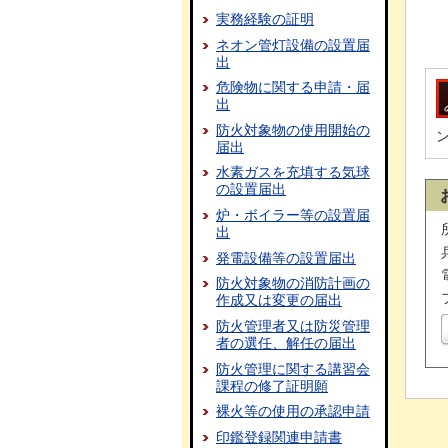
実務経験の証明
ネオン管灯設備の設置届
出
危険物に関する申請・届
出
防火対象物の使用開始の
届出
水素ガスを充填する気球
の設置届出
炉・ボイラー等の設置届
出
発電設備等の設置届出
防火対象物の消防計画の
作成又は変更の届出
防火管理者又は防災管理
者の選任、解任の届出
防火管理に関する講習会
課程の修了証明願
裸火等の使用の承認申請
印鑑登録関連申請書