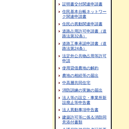
証明書交付関連申請書
住民基本台帳ネットワー
ク関連申請書
住民の異動関連申請書
道路占用許可申請書（道
路法第32条）
道路工事承認申請書（道
路法第24条）
法定外公共物占用等許可
申請
使用貸借農地の解約
農地の相続等の届出
中高層共同住宅
消防訓練の実施の届出
法人等の設立・事業所新
設廃止等申告書
法人異動事項申告書
建築許可等に係る消防同
意添付書類