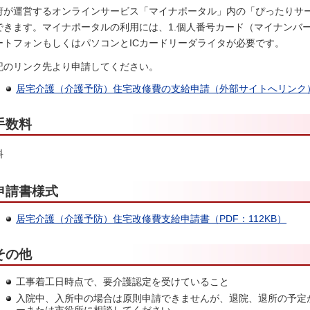
府が運営するオンラインサービス「マイナポータル」内の「ぴったりサ
できます。マイナポータルの利用には、1.個人番号カード（マイナンバー
ートフォンもしくはパソコンとICカードリーダライタが必要です。
記のリンク先より申請してください。
居宅介護（介護予防）住宅改修費の支給申請（外部サイトへリンク
手数料
料
申請書様式
居宅介護（介護予防）住宅改修費支給申請書（PDF：112KB）
その他
工事着工日時点で、要介護認定を受けていること
入院中、入所中の場合は原則申請できませんが、退院、退所の予定