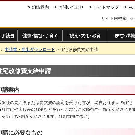
組織案内
お問い合わせ
サイトマップ
For
サイト内検索
手続き
健康・福祉・子育て
観光・文化・教育
まち・環境
>
申請書・届出ダウンロード
> 住宅改修費支給申請
住宅改修費支給申請
申請案内
護保険の要介護または要支援の認定を受けた方が、現在お住まいの住宅
取り付けや床段差の解消などを行った場合に改修費の一部が支給されます
、そのうち9割が支給されます。(1割負担の場合)
申請に必要なもの