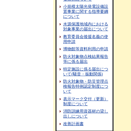
小規模太陽光発電設備設
置事業に関する指導要綱
について
水源保護地域内における
対象事業の届出について
教育委員会後援名義の使
用申請
博物館等資料利用の申請
防火対象物点検結果報告
等に係る届出
特定施設に係る届出につ
いて(騒音・振動関係)
防火対象物・防災管理点
検報告特例認定制度につ
いて
表示マーク交付（更新）
制度について
消防訓練用資器材の貸し
出しについて
改善計画書