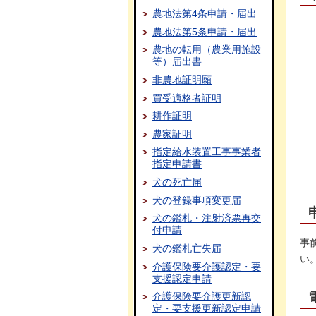
農地法第4条申請・届出
農地法第5条申請・届出
農地の転用（農業用施設
等）届出書
非農地証明願
買受適格者証明
耕作証明
農家証明
指定給水装置工事事業者
指定申請書
犬の死亡届
犬の登録事項変更届
犬の鑑札・注射済票再交
付申請
事
犬の鑑札亡失届
い
介護保険要介護認定・要
支援認定申請
介護保険要介護更新認
定・要支援更新認定申請