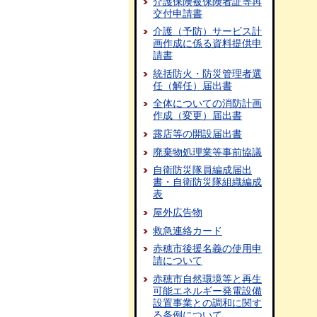
介護保険被保険者証等再
交付申請書
介護（予防）サービス計
画作成に係る資料提供申
請書
統括防火・防災管理者選
任（解任）届出書
全体についての消防計画
作成（変更）届出書
露店等の開設届出書
廃棄物処理業等事前協議
自衛防災隊員編成届出
書・自衛防災隊組織編成
表
屋外広告物
救急連絡カード
赤穂市後援名義の使用申
請について
赤穂市自然環境等と再生
可能エネルギー発電設備
設置事業との調和に関す
る条例について