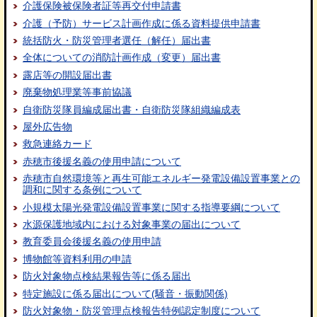
介護保険被保険者証等再交付申請書
介護（予防）サービス計画作成に係る資料提供申請書
統括防火・防災管理者選任（解任）届出書
全体についての消防計画作成（変更）届出書
露店等の開設届出書
廃棄物処理業等事前協議
自衛防災隊員編成届出書・自衛防災隊組織編成表
屋外広告物
救急連絡カード
赤穂市後援名義の使用申請について
赤穂市自然環境等と再生可能エネルギー発電設備設置事業との
調和に関する条例について
小規模太陽光発電設備設置事業に関する指導要綱について
水源保護地域内における対象事業の届出について
教育委員会後援名義の使用申請
博物館等資料利用の申請
防火対象物点検結果報告等に係る届出
特定施設に係る届出について(騒音・振動関係)
防火対象物・防災管理点検報告特例認定制度について