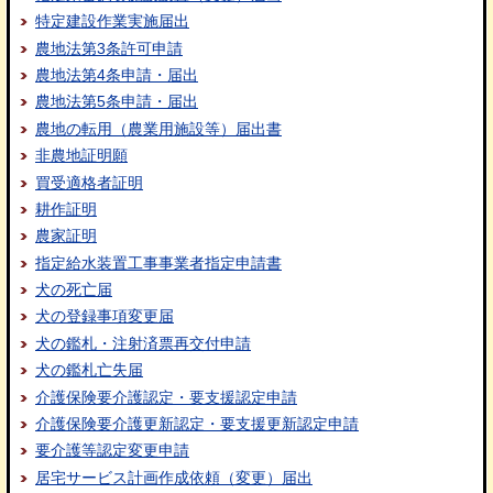
特定建設作業実施届出
農地法第3条許可申請
農地法第4条申請・届出
農地法第5条申請・届出
農地の転用（農業用施設等）届出書
非農地証明願
買受適格者証明
耕作証明
農家証明
指定給水装置工事事業者指定申請書
犬の死亡届
犬の登録事項変更届
犬の鑑札・注射済票再交付申請
犬の鑑札亡失届
介護保険要介護認定・要支援認定申請
介護保険要介護更新認定・要支援更新認定申請
要介護等認定変更申請
居宅サービス計画作成依頼（変更）届出