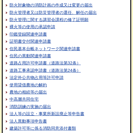
防火対象物の消防計画の作成又は変更の届出
防火管理者又は防災管理者の選任、解任の届出
防火管理に関する講習会課程の修了証明願
裸火等の使用の承認申請
印鑑登録関連申請書
証明書交付関連申請書
住民基本台帳ネットワーク関連申請書
住民の異動関連申請書
道路占用許可申請書（道路法第32条）
道路工事承認申請書（道路法第24条）
法定外公共物占用等許可申請
使用貸借農地の解約
農地の相続等の届出
中高層共同住宅
消防訓練の実施の届出
法人等の設立・事業所新設廃止等申告書
法人異動事項申告書
建築許可等に係る消防同意添付書類