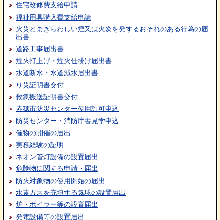
住宅改修費支給申請
福祉用具購入費支給申請
火災とまぎらわしい煙又は火炎を発するおそれのある行為の届
出書
道路工事届出書
煙火打上げ・煙火仕掛け届出書
水道断水・水道減水届出書
り災証明書交付
救急搬送証明書交付
赤穂市防災センター使用許可申込
防災センター・消防庁舎見学申込
催物の開催の届出
実務経験の証明
ネオン管灯設備の設置届出
危険物に関する申請・届出
防火対象物の使用開始の届出
水素ガスを充填する気球の設置届出
炉・ボイラー等の設置届出
発電設備等の設置届出