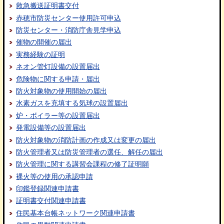
救急搬送証明書交付
赤穂市防災センター使用許可申込
防災センター・消防庁舎見学申込
催物の開催の届出
実務経験の証明
ネオン管灯設備の設置届出
危険物に関する申請・届出
防火対象物の使用開始の届出
水素ガスを充填する気球の設置届出
炉・ボイラー等の設置届出
発電設備等の設置届出
防火対象物の消防計画の作成又は変更の届出
防火管理者又は防災管理者の選任、解任の届出
防火管理に関する講習会課程の修了証明願
裸火等の使用の承認申請
印鑑登録関連申請書
証明書交付関連申請書
住民基本台帳ネットワーク関連申請書