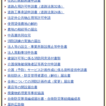
住民の異動関連申請書
道路占用許可申請書（道路法第32条）
道路工事承認申請書（道路法第24条）
法定外公共物占用等許可申請
使用貸借農地の解約
農地の相続等の届出
中高層共同住宅
消防訓練の実施の届出
法人等の設立・事業所新設廃止等申告書
法人異動事項申告書
建築許可等に係る消防同意添付書類
介護保険被保険者証等再交付申請書
介護（予防）サービス計画作成に係る資料提供申請書
統括防火・防災管理者選任（解任）届出書
全体についての消防計画作成（変更）届出書
露店等の開設届出書
廃棄物処理業等事前協議
自衛防災隊員編成届出書・自衛防災隊組織編成表
屋外広告物