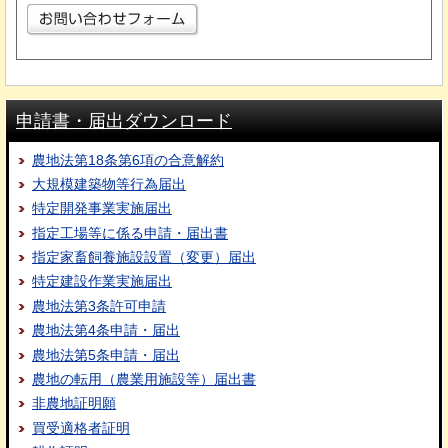
申請書・届出ダウンロード
農地法第18条第6項の合意解約
大規模建築物等行為届出
特定開発事業実施届出
指定工場等に係る申請・届出書
指定家畜飼養施設設置（変更）届出
特定建設作業実施届出
農地法第3条許可申請
農地法第4条申請・届出
農地法第5条申請・届出
農地の転用（農業用施設等）届出書
非農地証明願
買受適格者証明