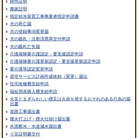
耕作証明
農家証明
指定給水装置工事事業者指定申請書
犬の死亡届
犬の登録事項変更届
犬の鑑札・注射済票再交付申請
犬の鑑札亡失届
介護保険要介護認定・要支援認定申請
介護保険要介護更新認定・要支援更新認定申請
要介護等認定変更申請
居宅サービス計画作成依頼（変更）届出
住宅改修費支給申請
福祉用具購入費支給申請
火災とまぎらわしい煙又は火炎を発するおそれのある行為の届
出書
道路工事届出書
煙火打上げ・煙火仕掛け届出書
水道断水・水道減水届出書
り災証明書交付