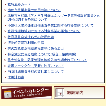
救急連絡カード
赤穂市後援名義の使用申請について
赤穂市自然環境等と再生可能エネルギー発電設備設置事業との
調和に関する条例について
小規模太陽光発電設備設置事業に関する指導要綱について
水源保護地域内における対象事業の届出について
教育委員会後援名義の使用申請
博物館等資料利用の申請
防火対象物点検結果報告等に係る届出
特定施設に係る届出について(騒音・振動関係)
防火対象物・防災管理点検報告特例認定制度について
表示マーク交付（更新）制度について
消防訓練用資器材の貸し出しについて
改善計画書