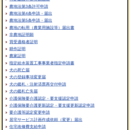
農地法第3条許可申請
農地法第4条申請・届出
農地法第5条申請・届出
農地の転用（農業用施設等）届出書
非農地証明願
買受適格者証明
耕作証明
農家証明
指定給水装置工事事業者指定申請書
犬の死亡届
犬の登録事項変更届
犬の鑑札・注射済票再交付申請
犬の鑑札亡失届
介護保険要介護認定・要支援認定申請
介護保険要介護更新認定・要支援更新認定申請
要介護等認定変更申請
居宅サービス計画作成依頼（変更）届出
住宅改修費支給申請