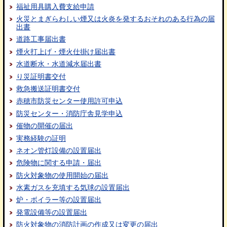
福祉用具購入費支給申請
火災とまぎらわしい煙又は火炎を発するおそれのある行為の届
出書
道路工事届出書
煙火打上げ・煙火仕掛け届出書
水道断水・水道減水届出書
り災証明書交付
救急搬送証明書交付
赤穂市防災センター使用許可申込
防災センター・消防庁舎見学申込
催物の開催の届出
実務経験の証明
ネオン管灯設備の設置届出
危険物に関する申請・届出
防火対象物の使用開始の届出
水素ガスを充填する気球の設置届出
炉・ボイラー等の設置届出
発電設備等の設置届出
防火対象物の消防計画の作成又は変更の届出