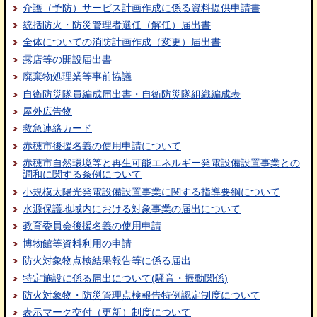
介護（予防）サービス計画作成に係る資料提供申請書
統括防火・防災管理者選任（解任）届出書
全体についての消防計画作成（変更）届出書
露店等の開設届出書
廃棄物処理業等事前協議
自衛防災隊員編成届出書・自衛防災隊組織編成表
屋外広告物
救急連絡カード
赤穂市後援名義の使用申請について
赤穂市自然環境等と再生可能エネルギー発電設備設置事業との
調和に関する条例について
小規模太陽光発電設備設置事業に関する指導要綱について
水源保護地域内における対象事業の届出について
教育委員会後援名義の使用申請
博物館等資料利用の申請
防火対象物点検結果報告等に係る届出
特定施設に係る届出について(騒音・振動関係)
防火対象物・防災管理点検報告特例認定制度について
表示マーク交付（更新）制度について