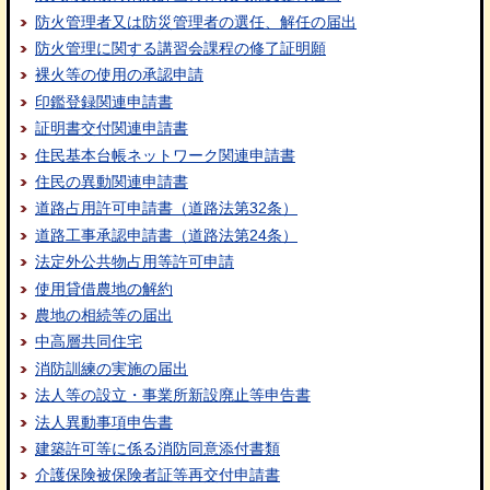
防火管理者又は防災管理者の選任、解任の届出
防火管理に関する講習会課程の修了証明願
裸火等の使用の承認申請
印鑑登録関連申請書
証明書交付関連申請書
住民基本台帳ネットワーク関連申請書
住民の異動関連申請書
道路占用許可申請書（道路法第32条）
道路工事承認申請書（道路法第24条）
法定外公共物占用等許可申請
使用貸借農地の解約
農地の相続等の届出
中高層共同住宅
消防訓練の実施の届出
法人等の設立・事業所新設廃止等申告書
法人異動事項申告書
建築許可等に係る消防同意添付書類
介護保険被保険者証等再交付申請書