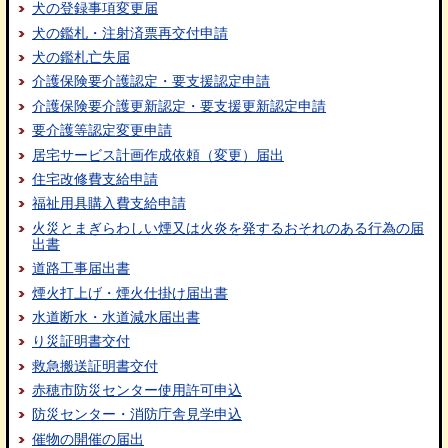
犬の登録事項変更届
犬の鑑札・注射済票再交付申請
犬の鑑札亡失届
介護保険要介護認定・要支援認定申請
介護保険要介護更新認定・要支援更新認定申請
要介護等認定変更申請
居宅サービス計画作成依頼（変更）届出
住宅改修費支給申請
福祉用具購入費支給申請
火災とまぎらわしい煙又は火炎を発するおそれのある行為の届
出書
道路工事届出書
煙火打上げ・煙火仕掛け届出書
水道断水・水道減水届出書
り災証明書交付
救急搬送証明書交付
赤穂市防災センター使用許可申込
防災センター・消防庁舎見学申込
催物の開催の届出