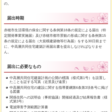
の。
届出時期
赤穂市生活環境の保全に関する条例第18条の規定による届出（特
定開発事業実施届）及び赤穂市都市景観の形成に関する条例第15
条の規定による届出（大規模建築物等行為届）をする30日前まで
に、中高層共同住宅建築計画届出書を提出しなければなりませ
ん。
届出に必要なもの
中高層共同住宅建築計画の公開の標識（様式第1号）を設置し
たことを証する写真（近景及び遠景）
中高層共同住宅の建設に関する指導要綱第6条第3項各号に掲げ
る図書
関係住民への説明会（事前協議）開催経過及び結果報告書（様
式第3号）
電波障害予測範囲計算書