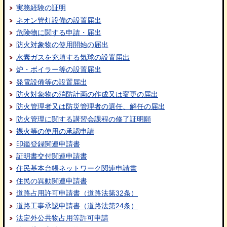
実務経験の証明
ネオン管灯設備の設置届出
危険物に関する申請・届出
防火対象物の使用開始の届出
水素ガスを充填する気球の設置届出
炉・ボイラー等の設置届出
発電設備等の設置届出
防火対象物の消防計画の作成又は変更の届出
防火管理者又は防災管理者の選任、解任の届出
防火管理に関する講習会課程の修了証明願
裸火等の使用の承認申請
印鑑登録関連申請書
証明書交付関連申請書
住民基本台帳ネットワーク関連申請書
住民の異動関連申請書
道路占用許可申請書（道路法第32条）
道路工事承認申請書（道路法第24条）
法定外公共物占用等許可申請