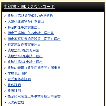
申請書・届出ダウンロード
農地法第18条第6項の合意解約
大規模建築物等行為届出
特定開発事業実施届出
指定工場等に係る申請・届出書
指定家畜飼養施設設置（変更）届出
特定建設作業実施届出
農地法第3条許可申請
農地法第4条申請・届出
農地法第5条申請・届出
農地の転用（農業用施設等）届出書
非農地証明願
買受適格者証明
耕作証明
農家証明
指定給水装置工事事業者指定申請書
犬の死亡届