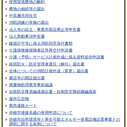
使用貸借農地の解約
農地の相続等の届出
中高層共同住宅
消防訓練の実施の届出
法人等の設立・事業所新設廃止等申告書
法人異動事項申告書
建築許可等に係る消防同意添付書類
介護保険被保険者証等再交付申請書
介護（予防）サービス計画作成に係る資料提供申請書
統括防火・防災管理者選任（解任）届出書
全体についての消防計画作成（変更）届出書
露店等の開設届出書
廃棄物処理業等事前協議
自衛防災隊員編成届出書・自衛防災隊組織編成表
屋外広告物
救急連絡カード
赤穂市後援名義の使用申請について
赤穂市自然環境等と再生可能エネルギー発電設備設置事業との
調和に関する条例について