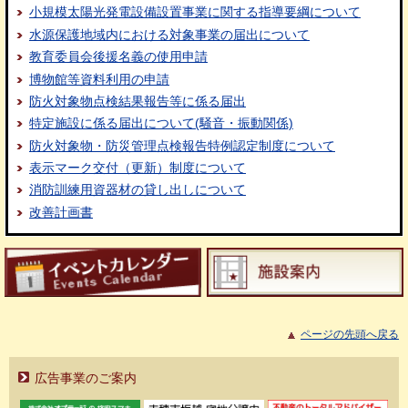
小規模太陽光発電設備設置事業に関する指導要綱について
水源保護地域内における対象事業の届出について
教育委員会後援名義の使用申請
博物館等資料利用の申請
防火対象物点検結果報告等に係る届出
特定施設に係る届出について(騒音・振動関係)
防火対象物・防災管理点検報告特例認定制度について
表示マーク交付（更新）制度について
消防訓練用資器材の貸し出しについて
改善計画書
ページの先頭へ戻る
広告事業のご案内