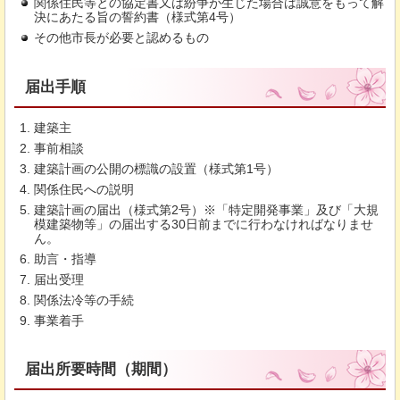
関係住民等との協定書又は紛争が生じた場合は誠意をもって解
決にあたる旨の誓約書（様式第4号）
その他市長が必要と認めるもの
届出手順
建築主
事前相談
建築計画の公開の標識の設置（様式第1号）
関係住民への説明
建築計画の届出（様式第2号）※「特定開発事業」及び「大規
模建築物等」の届出する30日前までに行わなければなりませ
ん。
助言・指導
届出受理
関係法冷等の手続
事業着手
届出所要時間（期間）