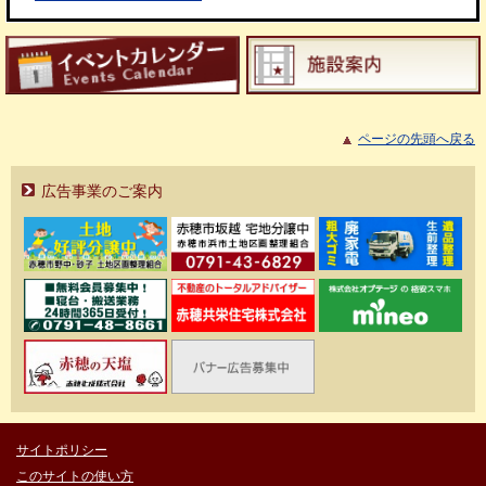
ページの先頭へ戻る
広告事業のご案内
サイトポリシー
このサイトの使い方