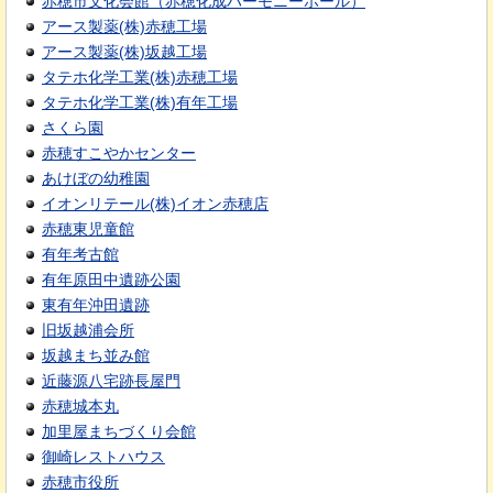
赤穂市文化会館（赤穂化成ハーモニーホール）
アース製薬(株)赤穂工場
アース製薬(株)坂越工場
タテホ化学工業(株)赤穂工場
タテホ化学工業(株)有年工場
さくら園
赤穂すこやかセンター
あけぼの幼稚園
イオンリテール(株)イオン赤穂店
赤穂東児童館
有年考古館
有年原田中遺跡公園
東有年沖田遺跡
旧坂越浦会所
坂越まち並み館
近藤源八宅跡長屋門
赤穂城本丸
加里屋まちづくり会館
御崎レストハウス
赤穂市役所