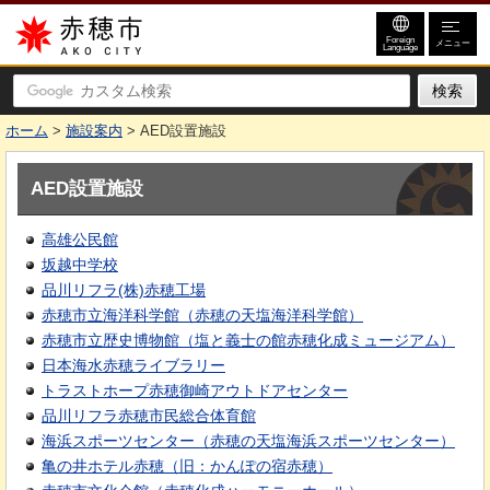
赤穂市
Foreign
メニュー
Language
ホーム
>
施設案内
> AED設置施設
AED設置施設
高雄公民館
坂越中学校
品川リフラ(株)赤穂工場
赤穂市立海洋科学館（赤穂の天塩海洋科学館）
赤穂市立歴史博物館（塩と義士の館赤穂化成ミュージアム）
日本海水赤穂ライブラリー
トラストホープ赤穂御崎アウトドアセンター
品川リフラ赤穂市民総合体育館
海浜スポーツセンター（赤穂の天塩海浜スポーツセンター）
亀の井ホテル赤穂（旧：かんぽの宿赤穂）