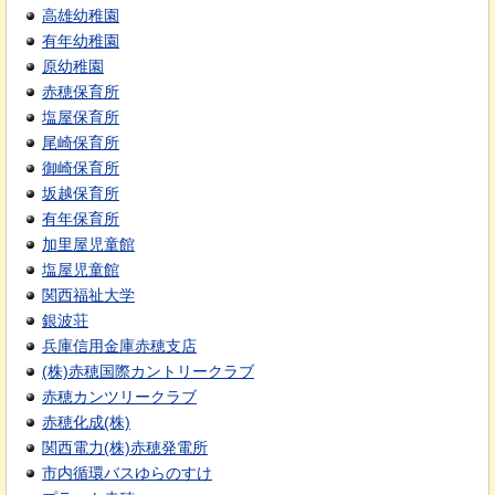
高雄幼稚園
有年幼稚園
原幼稚園
赤穂保育所
塩屋保育所
尾崎保育所
御崎保育所
坂越保育所
有年保育所
加里屋児童館
塩屋児童館
関西福祉大学
銀波荘
兵庫信用金庫赤穂支店
(株)赤穂国際カントリークラブ
赤穂カンツリークラブ
赤穂化成(株)
関西電力(株)赤穂発電所
市内循環バスゆらのすけ