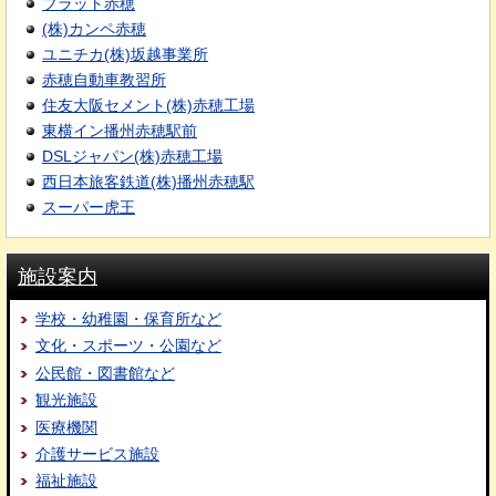
プラット赤穂
(株)カンペ赤穂
ユニチカ(株)坂越事業所
赤穂自動車教習所
住友大阪セメント(株)赤穂工場
東横イン播州赤穂駅前
DSLジャパン(株)赤穂工場
西日本旅客鉄道(株)播州赤穂駅
スーパー虎王
施設案内
学校・幼稚園・保育所など
文化・スポーツ・公園など
公民館・図書館など
観光施設
医療機関
介護サービス施設
福祉施設