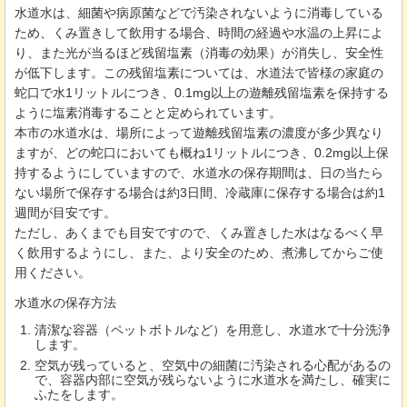
水道水は、細菌や病原菌などで汚染されないように消毒している
ため、くみ置きして飲用する場合、時間の経過や水温の上昇によ
り、また光が当るほど残留塩素（消毒の効果）が消失し、安全性
が低下します。この残留塩素については、水道法で皆様の家庭の
蛇口で水1リットルにつき、0.1mg以上の遊離残留塩素を保持する
ように塩素消毒することと定められています。
本市の水道水は、場所によって遊離残留塩素の濃度が多少異なり
ますが、どの蛇口においても概ね1リットルにつき、0.2mg以上保
持するようにしていますので、水道水の保存期間は、日の当たら
ない場所で保存する場合は約3日間、冷蔵庫に保存する場合は約1
週間が目安です。
ただし、あくまでも目安ですので、くみ置きした水はなるべく早
く飲用するようにし、また、より安全のため、煮沸してからご使
用ください。
水道水の保存方法
清潔な容器（ペットボトルなど）を用意し、水道水で十分洗浄
します。
空気が残っていると、空気中の細菌に汚染される心配があるの
で、容器内部に空気が残らないように水道水を満たし、確実に
ふたをします。