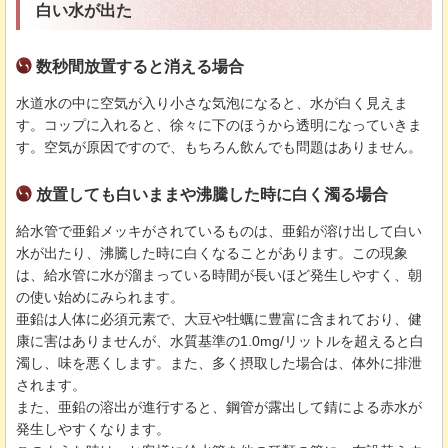
白い水が出た
数秒間放置すると消える場合
水道水の中に空気が入り小さな気泡になると、水が白く見えま
す。コップに入れると、徐々に下のほうから透明になっていきま
す。空気が原因ですので、もちろん飲んでも問題はありません。
放置しても白いままや沸騰した時に白く濁る場合
給水管で亜鉛メッキがされているものは、亜鉛が溶け出して白い
水が出たり、沸騰した時に白くなることがあります。この現象
は、給水管に水が溜まっている時間が長いほど発生しやすく、朝
の使い始めにみられます。
亜鉛は人体に必須元素で、大豆や牡蠣に豊富に含まれており、健
康に害はありませんが、水質基準の1.0mg/リットルを超えると白
濁し、味を悪くします。また、多く摂取した場合は、体外に排泄
されます。
また、亜鉛の溶出が進行すると、鋼管が露出して錆による赤水が
発生しやすくなります。