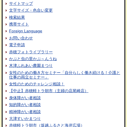
サイトマップ
文字サイズ・色合い変更
検索結果
携帯サイト
Foreign Language
お問い合わせ
電子申請
赤穂フォトライブラリー
かぶと虫の里かぶ～んうね
木津ふれあい農園まつり
女性のための働き方セミナー「自分らしく働き続ける！介護と
仕事の両立セミナー」
女性のためのチャレンジ相談！
【中止】赤穂軽トラ朝市（主婦の店尾崎店）
身体障がい者相談
知的障がい者相談
精神障がい者相談
大津すいかまつり
赤穂軽トラ朝市（坂越ふるさと海岸広場）