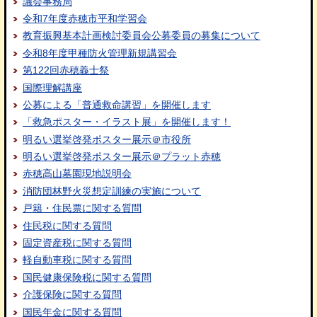
議会事務局
令和7年度赤穂市平和学習会
教育振興基本計画検討委員会公募委員の募集について
令和8年度甲種防火管理新規講習会
第122回赤穂義士祭
国際理解講座
公募による「普通救命講習」を開催します
「救急ポスター・イラスト展」を開催します！
明るい選挙啓発ポスター展示＠市役所
明るい選挙啓発ポスター展示＠プラット赤穂
赤穂高山墓園現地説明会
消防団林野火災想定訓練の実施について
戸籍・住民票に関する質問
住民税に関する質問
固定資産税に関する質問
軽自動車税に関する質問
国民健康保険税に関する質問
介護保険に関する質問
国民年金に関する質問