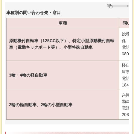
車種別の問い合わせ先・窓口
車種
問い
総務
原動機付自転車（125CC以下）、特定小型原動機付自転
係
車（電動キックボード等）、小型特殊自動車
電話：0
6803
軽自
庫事
3輪・4輪の軽自動車
電話：0
1848
兵庫
動車
2輪の軽自動車、2輪の小型自動車
電話：0
2067