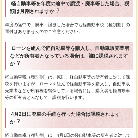
軽⾃動⾞等を年度の途中で譲渡・廃⾞等した場合、税
額は⽉割されますか︖
年度の途中で、廃⾞・譲渡した場合でも軽⾃動⾞税（種別割）の
還付はありませんのでご注意ください。
ローンを組んで軽⾃動⾞等を購⼊し、⾃動⾞販売業者
などが所有者となっている場合は、誰に課税されます
か︖
軽⾃動⾞税（種別割）は、原則、軽⾃動⾞等の所有者に対して課
税を⾏いますが、ローンを組んで軽⾃動⾞等を購⼊し、⾃動⾞販
売業者などが所有権を留保している場合には、購⼊者を軽⾃動⾞
等の所有者とみなして、課税を⾏います。
4⽉2⽇に廃⾞の⼿続を⾏った場合は課税されます
か︖
軽⾃動⾞税（種別割）は、4⽉1⽇の軽⾃動⾞等の所有者に対して