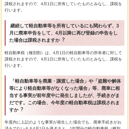
課税されますので、4⽉1⽇に所有していたものとみなし、課税を
⾏います。
継続して軽⾃動⾞等を所有しているにも関わらず、3
⽉に廃⾞申告をして、4⽉以降に再び登録の申告をし
た場合は課税されますか︖
軽⾃動⾞税（種別割）は、4⽉1⽇の軽⾃動⾞等の所有者に対して
課税されますので、4⽉1⽇に所有していたものとみなし、課税を
⾏います。
「軽⾃動⾞等を廃棄・譲渡した場合」や「盗難や解体
等により軽⾃動⾞等がなくなった場合」等、廃⾞に相
当する事実が前年度中に発⽣しましたが、⼿続きがま
だです。この場合、今年度の軽⾃動⾞税は課税されま
すか︖
年度内に上記のような事実が発⽣した場合でも、廃⾞⼿続きがお
済みでないまま4⽉1⽇を過ぎると、1年間分の軽⾃動⾞税（種別