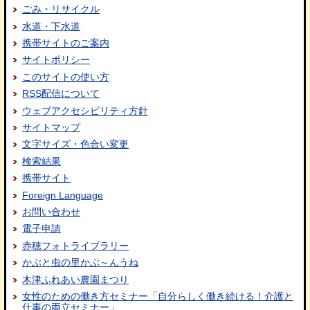
ごみ・リサイクル
水道・下水道
携帯サイトのご案内
サイトポリシー
このサイトの使い方
RSS配信について
ウェブアクセシビリティ方針
サイトマップ
文字サイズ・色合い変更
検索結果
携帯サイト
Foreign Language
お問い合わせ
電子申請
赤穂フォトライブラリー
かぶと虫の里かぶ～んうね
木津ふれあい農園まつり
女性のための働き方セミナー「自分らしく働き続ける！介護と
仕事の両立セミナー」