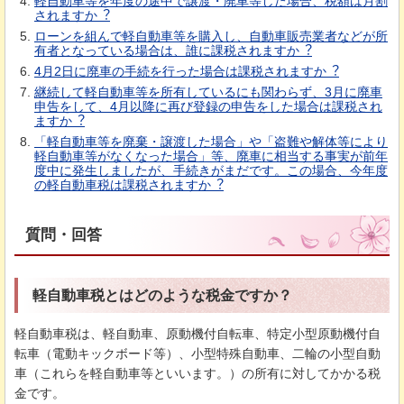
軽⾃動⾞等を年度の途中で譲渡・廃⾞等した場合、税額は⽉割
されますか︖
ローンを組んで軽⾃動⾞等を購⼊し、⾃動⾞販売業者などが所
有者となっている場合は、誰に課税されますか︖
4⽉2⽇に廃⾞の⼿続を⾏った場合は課税されますか︖
継続して軽⾃動⾞等を所有しているにも関わらず、3⽉に廃⾞
申告をして、4⽉以降に再び登録の申告をした場合は課税され
ますか︖
「軽⾃動⾞等を廃棄・譲渡した場合」や「盗難や解体等により
軽⾃動⾞等がなくなった場合」等、廃⾞に相当する事実が前年
度中に発⽣しましたが、⼿続きがまだです。この場合、今年度
の軽⾃動⾞税は課税されますか︖
質問・回答
軽自動車税とはどのような税金ですか？
軽自動車税は、軽自動車、原動機付自転車、特定小型原動機付自
転車（電動キックボード等）、小型特殊自動車、二輪の小型自動
車（これらを軽自動車等といいます。）の所有に対してかかる税
金です。