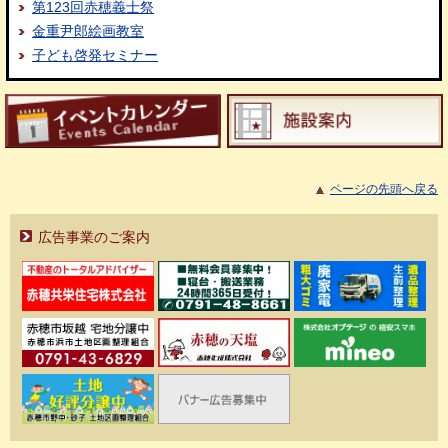
第123回赤穂義士祭
金重尹郎絵画教室
子ども啓発セミナー
ページの先頭へ戻る
広告事業のご案内