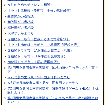
女性のためのチャレンジ相談！
【中止】赤穂軽トラ朝市（主婦の店尾崎店）
身体障がい者相談
知的障がい者相談
精神障がい者相談
大津すいかまつり
赤穂軽トラ朝市（坂越ふるさと海岸広場）
【中止】赤穂軽トラ朝市（JA兵庫西旧坂越支店）
赤穂軽トラ朝市 JA兵庫西坂越支店（浜市）
赤穂軽トラ朝市（JA兵庫西旧坂越支店）
赤穂軽トラ朝市（主婦の店尾崎店）
第1回男女共同参画市民講座「地域の担い手の見つけ方・育て
方」」
～花と農の里～東有年田園ふれあいまつり
令和7年度赤穂市人権・男女共同参画フォーラム
第2回男女共同参画市民講座「避難所運営ゲーム（HUG）を体
験しよう！」
第3回男女共同参画市民講座「このまちと共に～私の活動とお
もい～」