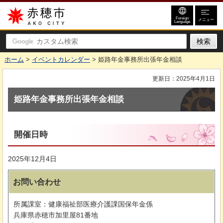
赤穂市
Foreign
メニュー
Language
ホーム
>
イベントカレンダー
> 姫路年金事務所出張年金相談
更新日：2025年4月1日
姫路年金事務所出張年金相談
開催日時
2025年12月4日
お問い合わせ
所属課室：健康福祉部医療介護課国保年金係
兵庫県赤穂市加里屋81番地