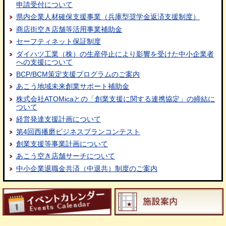
申請受付について
県内企業人材確保支援事業（兵庫型奨学金返済支援制度）
商店街空き店舗等活用事業補助金
セーフティネット保証制度
ダイハツ工業（株）の生産停止により影響を受けた中小企業者
への支援について
BCP/BCM策定支援プログラムのご案内
あこう地域未来創業サポート補助金
株式会社ATOMicaとの「創業支援に関する連携協定」の締結に
ついて
経営発達支援計画について
第4回西播磨ビジネスプランコンテスト
創業支援等事業計画について
あこう空き店舗サーチについて
中小企業退職金共済（中退共）制度のご案内