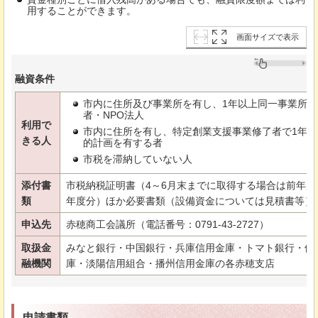
用することができます。
画面サイズで表示
融資条件
市内に住所及び事業所を有し、1年以上同一事業所
者・NPO法人
利用で
市内に住所を有し、特定創業支援事業修了者で1年
きる人
的計画を有する者
市税を滞納していない人
添付書
市税納税証明書（4～6月末までに取得する場合は前年度
類
年度分）ほか必要書類（設備資金については見積書等）
申込先
赤穂商工会議所（電話番号：0791-43-2727）
取扱金
みなと銀行・中国銀行・兵庫信用金庫・トマト銀行・備
融機関
庫・淡陽信用組合・播州信用金庫の各赤穂支店
申請書類