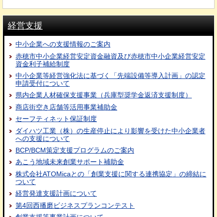
経営支援
中小企業への支援情報のご案内
赤穂市中小企業経営安定資金融資及び赤穂市中小企業経営安定
資金利子補給制度
中小企業等経営強化法に基づく「先端設備等導入計画」の認定
申請受付について
県内企業人材確保支援事業（兵庫型奨学金返済支援制度）
商店街空き店舗等活用事業補助金
セーフティネット保証制度
ダイハツ工業（株）の生産停止により影響を受けた中小企業者
への支援について
BCP/BCM策定支援プログラムのご案内
あこう地域未来創業サポート補助金
株式会社ATOMicaとの「創業支援に関する連携協定」の締結に
ついて
経営発達支援計画について
第4回西播磨ビジネスプランコンテスト
創業支援等事業計画について