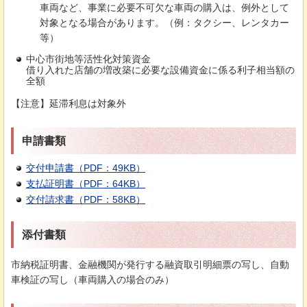
車両など、事業に必要不可欠な車両の購入は、例外として
対象となる場合があります。（例：タクシー、レンタカー
等）
中心市街地等活性化対策資金
借り入れた店舗の増改築に必要な設備資金に係る利子相当額の
全額
【注意】延滞利息は対象外
申請書類
交付申請書（PDF：49KB）
支払証明書（PDF：64KB）
交付請求書（PDF：58KB）
添付書類
市納税証明書、金融機関が発行する融資取引明細票の写し、自動
車検証の写し（車両購入の場合のみ）