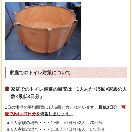
家庭でのトイレ対策について
家庭でのトイレ備蓄の目安は「1人あたり5回×家族の人
数×最低3日分」
1日の排泄の平均回数は1人5回と言われています。
最低3日分、
可
能であれば7日分
を備蓄しましょう。
2人家族の場合・・・1日5回×7日分×2人⇒70回分
5人家族の場合・・・1日5回×7日分×5人⇒175回分