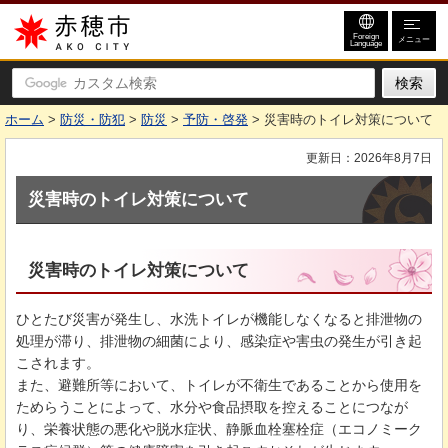
赤穂市
Foreign
メニュー
Language
ホーム
>
防災・防犯
>
防災
>
予防・啓発
> 災害時のトイレ対策について
更新日：2026年8月7日
災害時のトイレ対策について
災害時のトイレ対策について
ひとたび災害が発生し、水洗トイレが機能しなくなると排泄物の
処理が滞り、排泄物の細菌により、感染症や害虫の発生が引き起
こされます。
また、避難所等において、トイレが不衛生であることから使用を
ためらうことによって、水分や食品摂取を控えることにつなが
り、栄養状態の悪化や脱水症状、静脈血栓塞栓症（エコノミーク