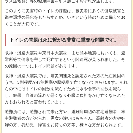
ラス症候群）等の健康障害を引き起こすおそれが生じます。
このように災害時のトイレの課題は、被災者に多くの健康被害と
衛生環境の悪化をもたらすため、いざという時のために備えてお
くことが大切です。
トイレの問題は死に繋がる非常に重要な問題です。
阪神・淡路大震災や東日本大震災、また熊本地震においても、避
難所等で健康を害して死亡するという関連死が見られました。そ
の原因の一つにトイレ問題があります。
阪神・淡路大震災では、震災関連死と認定された方の死亡原因の
うち、3割程度が心筋梗塞や脳梗塞で亡くなっておられます。それ
らの中にはトイレの回数を減らすために水や食事の回数を減ら
し、結果、血液の流れが悪くなり心臓に負担をかけ亡くなられた
方もおられると言われています。
避難所には、避難されて来た方や、避難所周辺の在宅避難者、車
中避難者の方がおられ、男女の違いはもちろん、高齢者の方や妊
婦の方、乳幼児、障害をお持ちの方等、様々な方がおられます。