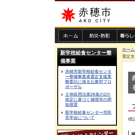
赤穂市
ホーム
防災・防犯
暮らし・
ホーム
新学校給食センター整
選定支
備事業
赤穂市新学校給食センタ
ー整備事業者選定支援業
務委託に係る公募型プロ
ポーザル
土地収用法第28条の2の
規定に基づく補償等の周
知措置
新学校給食センター市民
見学会について
標