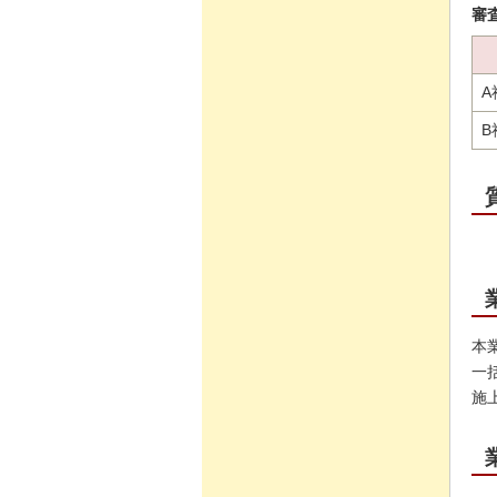
審
A
B
本
一
施