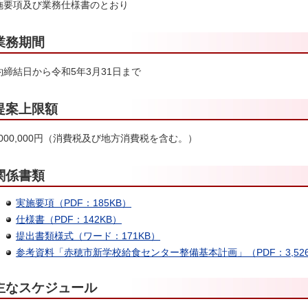
施要項及び業務仕様書のとおり
業務期間
約締結日から令和5年3月31日まで
提案上限額
,000,000円（消費税及び地方消費税を含む。）
関係書類
実施要項（PDF：185KB）
仕様書（PDF：142KB）
提出書類様式（ワード：171KB）
参考資料「赤穂市新学校給食センター整備基本計画」（PDF：3,526
主なスケジュール