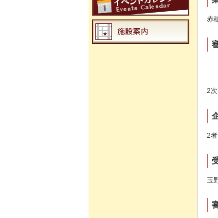
赤
2
2者
玉