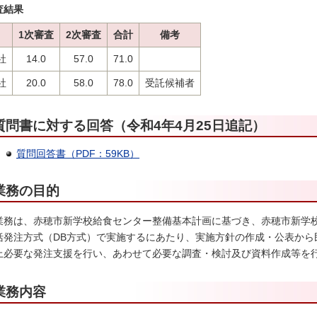
査結果
1次審査
2次審査
合計
備考
社
14.0
57.0
71.0
社
20.0
58.0
78.0
受託候補者
質問書に対する回答（令和4年4月25日追記）
質問回答書（PDF：59KB）
業務の目的
業務は、赤穂市新学校給食センター整備基本計画に基づき、赤穂市新学
括発注方式（DB方式）で実施するにあたり、実施方針の作成・公表から
上必要な発注支援を行い、あわせて必要な調査・検討及び資料作成等を
業務内容