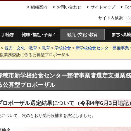
組織案内
お問い合わせ
サイトマップ
For
サイト内検索
手続き
健康・福祉・子育て
観光・文化・教育
まち・環境
>
観光・文化・教育
>
教育
>
学校給食
>
新学校給食センター整備事業
援業務委託に係る公募型プロポーザル
赤穂市新学校給食センター整備事業者選定支援業
る公募型プロポーザル
プロポーザル選定結果について（令和4年6月3日追記
記について、次のとおり受託候補者を決定しました。
業務名