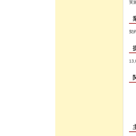
実
契
13