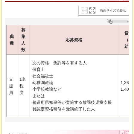
画面サイズで表示
募
賃金
職
集
応募資格
（時
種
人
給）
数
次の資格、免許等を有する人
保育士
社会福祉士
支
1名
幼稚園教諭
1,360
援
程
小学校教諭など
1,402
員
度
または
都道府県知事等が実施する放課後児童支援
員認定資格研修を受講終了した人