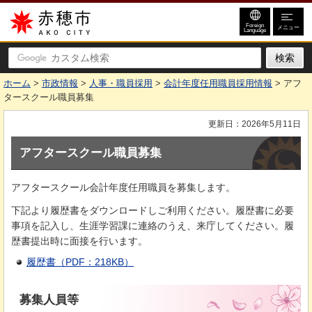
赤穂市
Foreign
メニュー
Language
ホーム
>
市政情報
>
人事・職員採用
>
会計年度任用職員採用情報
> アフ
タースクール職員募集
更新日：2026年5月11日
アフタースクール職員募集
アフタースクール会計年度任用職員を募集します。
下記より履歴書をダウンロードしご利用ください。履歴書に必要
事項を記入し、生涯学習課に連絡のうえ、来庁してください。履
歴書提出時に面接を行います。
履歴書（PDF：218KB）
募集人員等