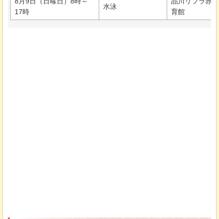
8月9日（日曜日）8時～
品川リフラ赤穂
水泳
17時
育館