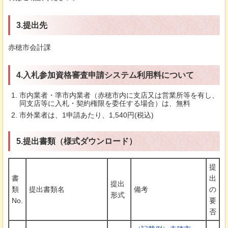
3.提出先
赤穂市会計課
4.入札参加資格審査申請システム利用料について
市内業者・準市内業者（赤穂市内に支店又は営業所等を有し、
同支店等に入札・契約権限を委任する場合）は、無料
市外業者は、1申請あたり、1,540円(税込)
5.提出書類（様式ダウンロード）
提
書
出
提出
類
提出書類名
備考
の
形式
No.
要
否