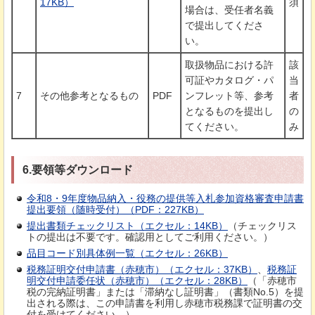
17KB）
須
場合は、受任者名義
で提出してくださ
い。
取扱物品における許
該
可証やカタログ・パ
当
7
その他参考となるもの
PDF
ンフレット等、参考
者
となるものを提出し
の
てください。
み
6.要領等ダウンロード
令和8・9年度物品納入・役務の提供等入札参加資格審査申請書
提出要領（随時受付）（PDF：227KB）
提出書類チェックリスト（エクセル：14KB）
（チェックリス
トの提出は不要です。確認用としてご利用ください。）
品目コード別具体例一覧（エクセル：26KB）
税務証明交付申請書（赤穂市）（エクセル：37KB）
、
税務証
明交付申請委任状（赤穂市）（エクセル：28KB）
（「赤穂市
税の完納証明書」または「滞納なし証明書」（書類No.5）を提
出される際は、この申請書を利用し赤穂市税務課で証明書の交
付を受けてください。）