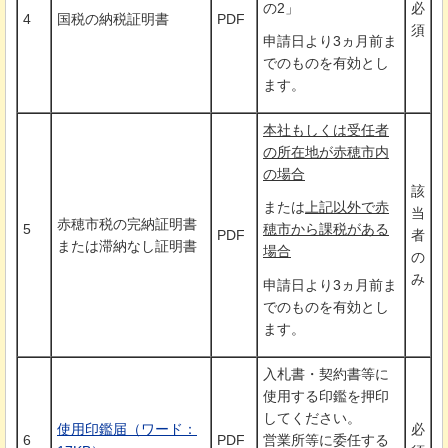
の2」
必
4
国税の納税証明書
PDF
須
申請日より3ヵ月前ま
でのものを有効とし
ます。
本社もしくは受任者
の所在地が赤穂市内
の場合
該
または
上記以外で赤
当
赤穂市税の完納証明書
5
穂市から課税がある
PDF
者
または滞納なし証明書
場合
の
み
申請日より3ヵ月前ま
でのものを有効とし
ます。
入札書・契約書等に
使用する印鑑を押印
してください。
使用印鑑届（ワード：
必
6
PDF
営業所等に委任する