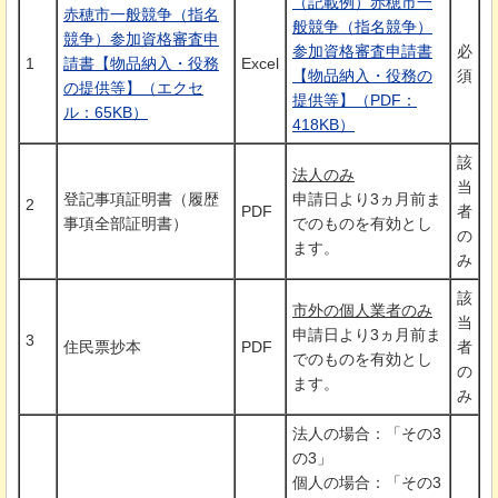
（記載例）赤穂市一
赤穂市一般競争（指名
般競争（指名競争）
競争）参加資格審査申
参加資格審査申請書
必
1
請書【物品納入・役務
Excel
【物品納入・役務の
須
の提供等】（エクセ
提供等】（PDF：
ル：65KB）
418KB）
該
法人のみ
当
登記事項証明書（履歴
申請日より3ヵ月前ま
2
PDF
者
事項全部証明書）
でのものを有効とし
の
ます。
み
該
市外の個人業者のみ
当
申請日より3ヵ月前ま
3
住民票抄本
PDF
者
でのものを有効とし
の
ます。
み
法人の場合：「その3
の3」
個人の場合：「その3