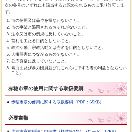
次の各号のいずれにも該当すると認められるものに限り許可しま
す。
市の信用又は品位を損なわないこと。
市の事業と混同されるおそれがないこと。
法令又は市の例規に反していないこと。
営利を主たる目的としないこと。
政治活動、宗教活動又は売名を目的としないこと。
人権侵害につながるものでないこと。
公序良俗に反していないこと。
暴力団及び暴力団員並びにこれらに準ずる者の利益とならない
こと。
赤穂市章の使用に関する取扱要綱
赤穂市章の使用に関する取扱要綱（PDF：65KB）
必要書類
赤穂市章使用許可申請書（様式第1号）（ワード：17KB）