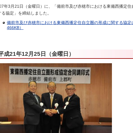
和7年3月21日（金曜日）に、「備前市及び赤穂市における東備西播定
する協定」を締結しました。
備前市及び赤穂市における東備西播定住自立圏の形成に関する協定の
466KB）
平成21年12月25日（金曜日）