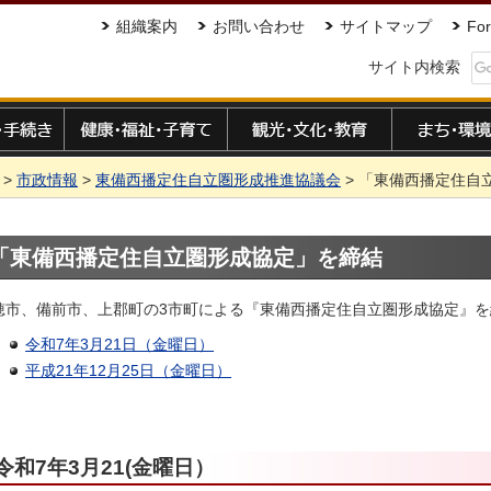
組織案内
お問い合わせ
サイトマップ
For
サイト内検索
手続き
健康・福祉・子育て
観光・文化・教育
まち・環境
>
市政情報
>
東備西播定住自立圏形成推進協議会
> 「東備西播定住自
「東備西播定住自立圏形成協定」を締結
穂市、備前市、上郡町の3市町による『東備西播定住自立圏形成協定』
令和7年3月21日（金曜日）
平成21年12月25日（金曜日）
令和7年3月21(金曜日）