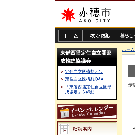
赤穂市
ホーム
防災・防犯
暮らし・
ホーム
東備西播定住自立圏形
成推進協議会
定住自立圏構想とは
定住自立圏構想Q&A
赤
「東備西播定住自立圏形
成協定」を締結