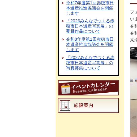
令和7年度第1回赤穂市日
本遺産推進協議会を開催
フ
します
い
「2026みんなでつくる赤
令
穂市日本遺産写真展」の
受賞作品について
令
令和8年度第1回赤穂市日
来
本遺産推進協議会を開催
します
「2027みんなでつくる赤
穂市日本遺産写真展」の
写真募集について