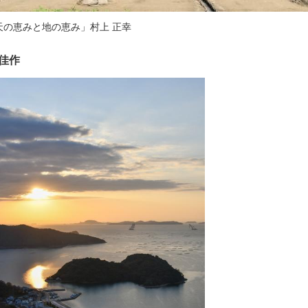
天の恵みと地の恵み」村上 正幸
佳作