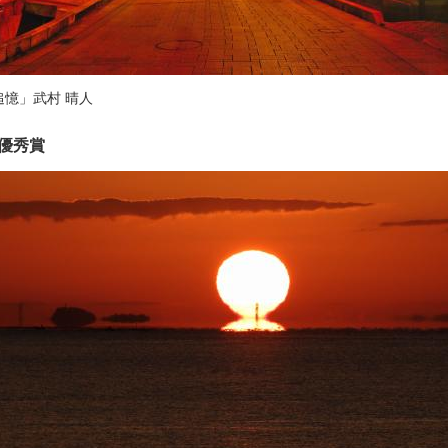
追憶」武村 晴人
優秀賞