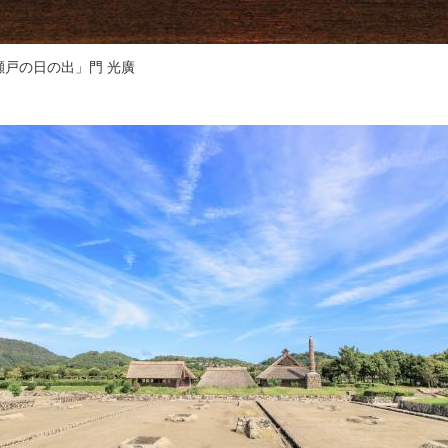
瀬戸の日の出」門 光廣