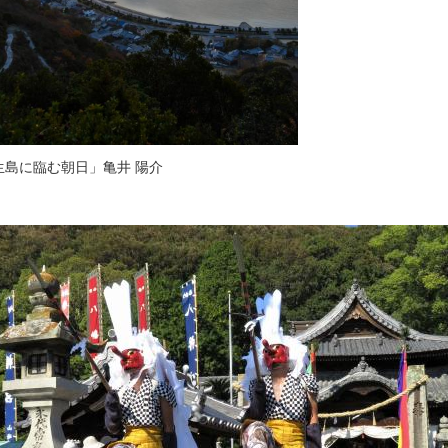
生島に臨む朝日」亀井 陽介