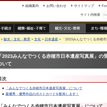
組織案内
お問い合わせ
サイトマップ
For
サイト内検索
手続き
健康・福祉・子育て
観光・文化・教育
まち・環境
>
観光・文化・教育
>
文化
>
日本遺産
> 「2023みんなでつくる赤
「2023みんなでつくる赤穂市日本遺産写真展」の
ついて
目次
「みんなでつくる赤穂市日本遺産写真展」について
最優秀・優秀作品のポストカードを配布します！
「みんなでつくる赤穂市日本遺産写真展」について