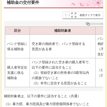
補助金の交付要件
画面サイズで表示
区分
補助対象者
バン
バンク登録に
空き家の相続者で、バンク登録する
相続
係る補助金
意思がある者
（不
支払
バンク登録された空き家の購入者等で、
購入者等定住
以下の要件に該当すること
（1）
支援に係る
（1）登録空き家の所有者の3親等以内
（2）
補助金
の親族でないこと
（2）本市に定住する意思があること
補助対象者は、以下の要件に該当すること（共通）
（1）暴力団、暴力団員及び暴力団密接関係者でないこと