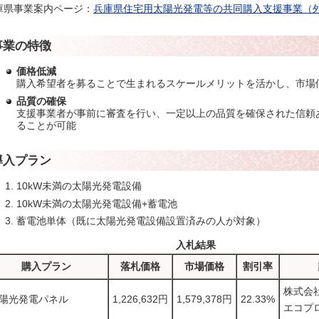
庫県事業案内ページ：
兵庫県住宅用太陽光発電等の共同購入支援事業（
事業の特徴
価格低減
購入希望者を募ることで生まれるスケールメリットを活かし、市場
品質の確保
支援事業者が事前に審査を行い、一定以上の品質を確保された信頼
ることが可能
導入プラン
10kW未満の太陽光発電設備
10kW未満の太陽光発電設備+蓄電池
蓄電池単体（既に太陽光発電設備設置済みの人が対象）
入札結果
購入プラン
落札価格
市場価格
割引率
株式会社R
陽光発電パネル
1,226,632円
1,579,378円
22.33%
エコプ