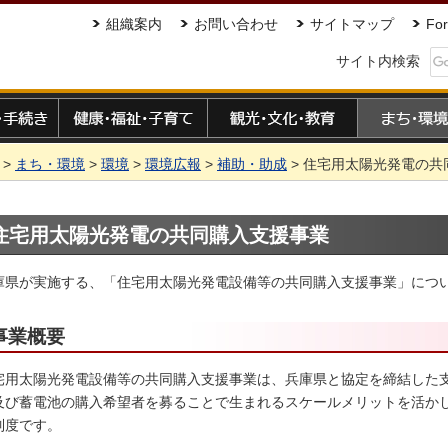
組織案内
お問い合わせ
サイトマップ
For
サイト内検索
手続き
健康・福祉・子育て
観光・文化・教育
まち・環境
>
まち・環境
>
環境
>
環境広報
>
補助・助成
> 住宅用太陽光発電の共
住宅用太陽光発電の共同購入支援事業
庫県が実施する、「住宅用太陽光発電設備等の共同購入支援事業」につ
事業概要
宅用太陽光発電設備等の共同購入支援事業は、兵庫県と協定を締結した
及び蓄電池の購入希望者を募ることで生まれるスケールメリットを活か
制度です。