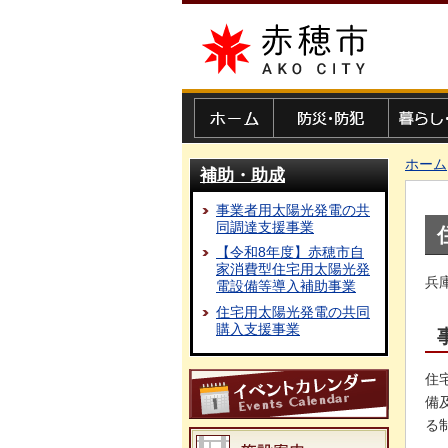
赤穂市
ホーム
防災・防犯
暮らし・
ホーム
補助・助成
事業者用太陽光発電の共
同調達支援事業
【令和8年度】赤穂市自
家消費型住宅用太陽光発
兵
電設備等導入補助事業
住宅用太陽光発電の共同
購入支援事業
住
備
る