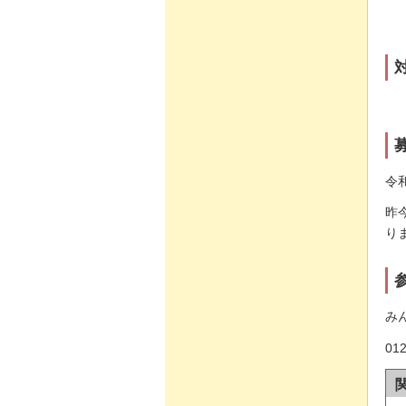
令
昨
り
み
0