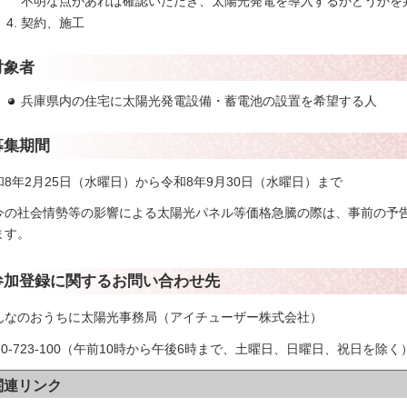
不明な点があれば確認いただき、太陽光発電を導入するかどうかを
契約、施工
対象者
兵庫県内の住宅に太陽光発電設備・蓄電池の設置を希望する人
募集期間
和8年2月25日（水曜日）から令和8年9月30日（水曜日）まで
今の社会情勢等の影響による太陽光パネル等価格急騰の際は、事前の予
ます。
参加登録に関するお問い合わせ先
んなのおうちに太陽光事務局（アイチューザー株式会社）
120-723-100（午前10時から午後6時まで、土曜日、日曜日、祝日を除く
関連リンク