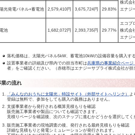
株式会
陽光発電パネル+蓄電池
2,579,410円
3,675,724円
29.83%
エナジ
エコプ
電池
1,682,072円
2,393,735円
29.77%
株式会
エナジ
落札価格は、太陽光パネル5kW、蓄電池10kWの設備容量を購入す
設置事業者の詳細及び県内での担当市町は
兵庫県の事業紹介ページ
者」をご確認ください。（赤穂市はエナジーサプライ株式会社が担
事業の流れ
「みんなのおうちに太陽光」特設サイト（外部サイトへリンク）
よ
登録は無料で、参加をしても購入の義務はありません。
支援事業者から発行される概算見積もりを確認
販売施工事業者や製品についても確認できます。
見積りページを確認後、次のステップに進むかどうかを選択してく
販売施工事業者の現地調査の後、発行される最終見積もりを確認
詳細な見積もりと発電シミュレーションが発行されます。