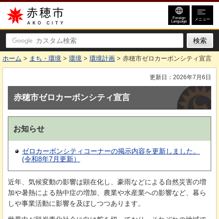
赤穂市
Foreign
メニュー
Language
ホーム
>
まち・環境
>
環境
>
環境計画
> 赤穂市ゼロカーボンシティ宣言
更新日：2026年7月6日
赤穂市ゼロカーボンシティ宣言
お知らせ
ゼロカーボンシティコーナーの掲示内容を更新しました。
(令和8年7月更新）
近年、気候変動の影響は顕在化し、豪雨などによる自然災害の増
加や暑熱による熱中症の増加、農業や水産業への影響など、暮ら
しや事業活動に影響を及ぼしつつあります。