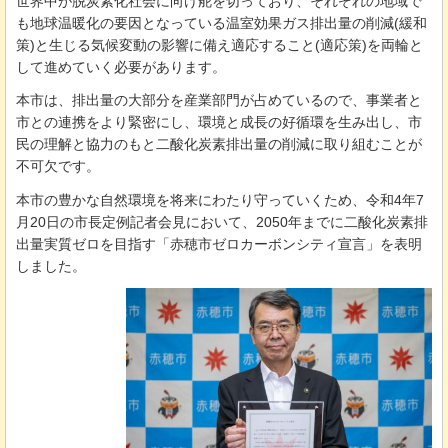
世界中が脱炭素化社会に向け舵を切っており、それぞれの地域で
も地球温暖化の要因となっている温室効果ガス排出量の削減(緩和
策)と生じる気候変動の影響に備え適応すること(適応策)を両輪と
して進めていく必要があります。
本市は、排出量の大部分を産業部門が占めているので、事業者と
市との連携をより緊密にし、環境と成長の好循環を生み出し、市
民の理解と協力のもと二酸化炭素排出量の削減に取り組むことが
不可欠です。
本市の豊かな自然環境を将来にわたり守っていくため、令和4年7
月20日の市長定例記者会見において、2050年までに二酸化炭素排
出量実質ゼロを目指す「赤穂市ゼロカーボンシティ宣言」を表明
しました。