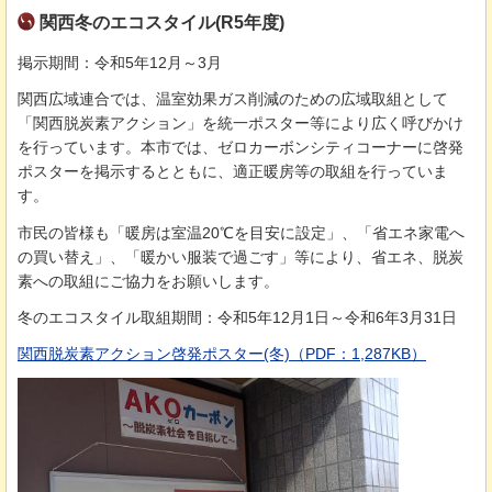
関西冬のエコスタイル(R5年度)
掲示期間：令和5年12月～3月
関西広域連合では、温室効果ガス削減のための広域取組として
「関西脱炭素アクション」を統一ポスター等により広く呼びかけ
を行っています。本市では、ゼロカーボンシティコーナーに啓発
ポスターを掲示するとともに、適正暖房等の取組を行っていま
す。
市民の皆様も「暖房は室温20℃を目安に設定」、「省エネ家電へ
の買い替え」、「暖かい服装で過ごす」等により、省エネ、脱炭
素への取組にご協力をお願いします。
冬のエコスタイル取組期間：令和5年12月1日～令和6年3月31日
関西脱炭素アクション啓発ポスター(冬)（PDF：1,287KB）