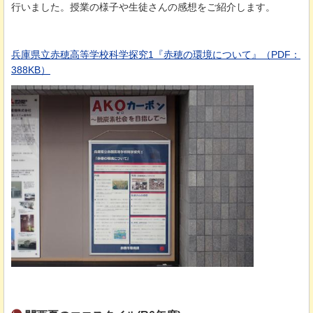
⾏いました。授業の様⼦や生徒さんの感想をご紹介します。
兵庫県⽴⾚穂⾼等学校科学探究1『⾚穂の環境について』（PDF：
388KB）