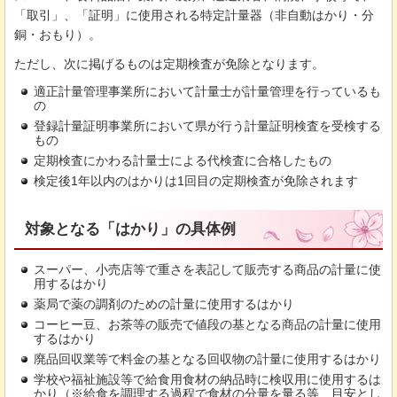
「取引」、「証明」に使用される特定計量器（非自動はかり・分
銅・おもり）。
ただし、次に掲げるものは定期検査が免除となります。
適正計量管理事業所において計量士が計量管理を行っているも
の
登録計量証明事業所において県が行う計量証明検査を受検する
もの
定期検査にかわる計量士による代検査に合格したもの
検定後1年以内のはかりは1回目の定期検査が免除されます
対象となる「はかり」の具体例
スーパー、小売店等で重さを表記して販売する商品の計量に使
用するはかり
薬局で薬の調剤のための計量に使用するはかり
コーヒー豆、お茶等の販売で値段の基となる商品の計量に使用
するはかり
廃品回収業等で料金の基となる回収物の計量に使用するはかり
学校や福祉施設等で給食用食材の納品時に検収用に使用するは
かり（※給食を調理する過程で食材の分量を量る等、目安とし