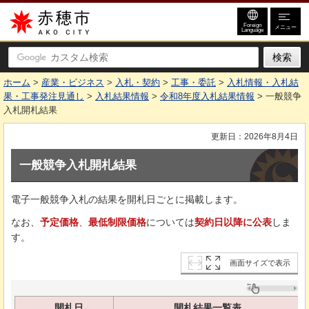
赤穂市
Foreign
メニュー
Language
ホーム
>
産業・ビジネス
>
入札・契約
>
工事・委託
>
入札情報・入札結
果・工事発注見通し
>
入札結果情報
>
令和8年度入札結果情報
> 一般競争
入札開札結果
更新日：2026年8月4日
一般競争入札開札結果
電子一般競争入札の結果を開札日ごとに掲載します。
なお、
予定価格
、
最低制限価格
については
契約日以降に公表
しま
す。
画面サイズで表示
開札日
開札結果一覧表