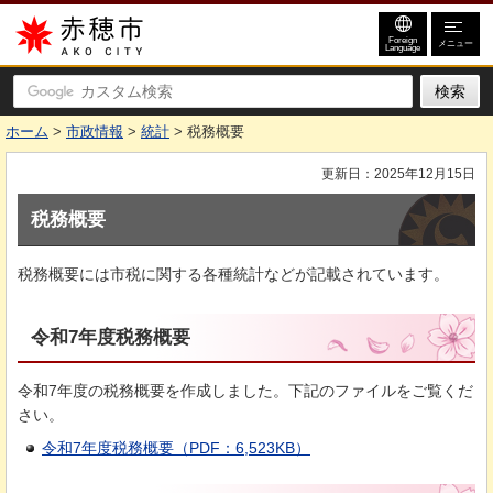
赤穂市
Foreign
メニュー
Language
ホーム
>
市政情報
>
統計
> 税務概要
更新日：2025年12月15日
税務概要
税務概要には市税に関する各種統計などが記載されています。
令和7年度税務概要
令和7年度の税務概要を作成しました。下記のファイルをご覧くだ
さい。
令和7年度税務概要（PDF：6,523KB）