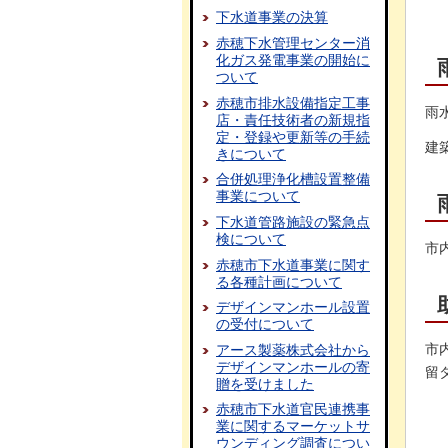
下水道事業の決算
赤穂下水管理センター消
化ガス発電事業の開始に
ついて
赤穂市排水設備指定工事
雨
店・責任技術者の新規指
定・登録や更新等の手続
建
きについて
合併処理浄化槽設置整備
事業について
下水道管路施設の緊急点
検について
市
赤穂市下水道事業に関す
る各種計画について
デザインマンホール設置
の受付について
市
アース製薬株式会社から
デザインマンホールの寄
留
贈を受けました
赤穂市下水道官民連携事
業に関するマーケットサ
ウンディング調査につい