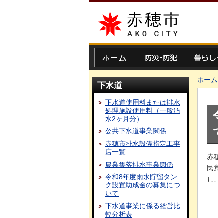
赤穂市
ホーム
防災・防犯
暮らし・
ホーム
下水道
下水道使用料または排水
処理施設使用料（一般汚
水2ヶ月分）
公共下水道事業関係
赤穂市排水設備指定工事
店一覧
赤
農業集落排水事業関係
民
令和8年度雨水貯留タン
し
ク設置助成金の募集につ
いて
下水道事業に係る経営比
較分析表