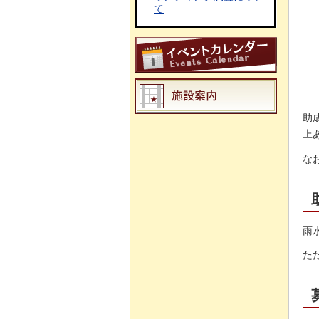
て
助
上
な
雨
た