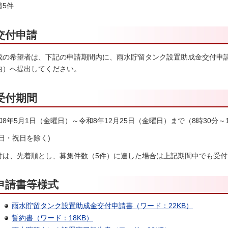
着5件
交付申請
成の希望者は、下記の申請期間内に、雨水貯留タンク設置助成金交付申
内）へ提出してください。
受付期間
和8年5月1日（金曜日）～令和8年12月25日（金曜日）まで（8時30分～1
土日・祝日を除く)
付は、先着順とし、募集件数（5件）に達した場合は上記期間中でも受
申請書等様式
雨水貯留タンク設置助成金交付申請書（ワード：22KB）
誓約書（ワード：18KB）