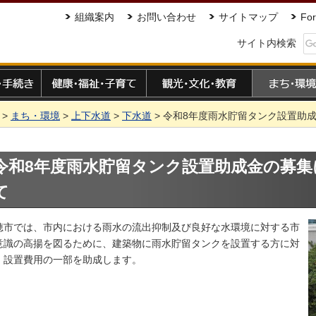
組織案内
お問い合わせ
サイトマップ
For
サイト内検索
手続き
健康・福祉・子育て
観光・文化・教育
まち・環境
>
まち・環境
>
上下水道
>
下水道
> 令和8年度雨水貯留タンク設置助
令和8年度雨水貯留タンク設置助成金の募集
て
穂市では、市内における雨水の流出抑制及び良好な水環境に対する市
意識の高揚を図るために、建築物に雨水貯留タンクを設置する方に対
、設置費用の一部を助成します。