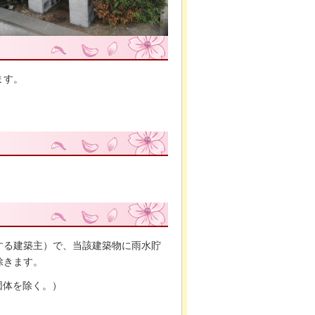
ます。
する建築主）で、当該建築物に雨水貯
除きます。
団体を除く。）