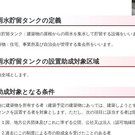
雨水貯留タンクの定義
水貯留タンク：建築物の屋根からの雨水を集水して貯留する設備をいい
築物：住宅、事業所及び自治会が管理する集会所をいいます。
雨水貯留タンクの設置助成対象区域
内全域とします。
助成対象となる条件
内に建築物を所有する者（建築予定の建築物にあっては、建築しようと
タンクを設置する者を対象とします。ただし、次の項目に該当する者は
1.国、地方公共団体及びこれに準ずる公団、公社又は法人（認可地縁
2.過去にこの制度による市の助成金を受けたことのある者