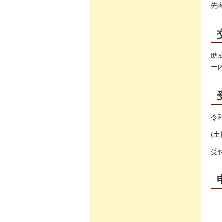
先
助
ー
令
(
受