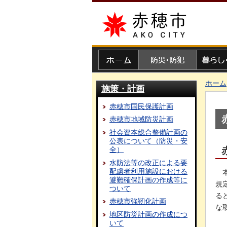
赤穂市
ホーム
防災・防犯
暮らし・
ホーム
施策・計画
赤穂市国民保護計画
赤穂市地域防災計画
社会資本総合整備計画の
公表について（防災・安
全）
水防法等の改正による要
配慮者利用施設における
避難確保計画の作成等に
規
ついて
る
赤穂市強靭化計画
な
地区防災計画の作成につ
いて