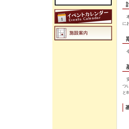
に
つ
と