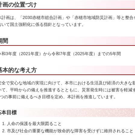
計画の位置づけ
本
計画は、「2030赤穂市総合計画」や「赤穂市地域防災計画」等と整
おいて国土強靭化に係る指針となっています。
期間
令
和3年度（2021年度）から令和7年度（2025年度）までの5年間
基本的な考え方
安
全で安心な地域の実現に向けて、本市における生活及び経済の大きな
いて、平時からの備えを推進するとともに、災害発生時には被害を軽減
8つの事前に備えるべき目標を定め、本計画を推進しています。
基本目標
人命の保護を最大限図ること
市及び社会の重要な機能が致命的な障害を受けずに維持されること