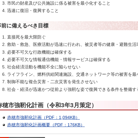
市民の財産及び公共施設に係る被害を最小化すること
迅速に復旧・復興すること
事前に備えるべき目標
直接死を最大限防ぐ
救助・救急、医療活動が迅速に行われ、被災者等の健康・避難生活
必要不可欠な行政機能は確保する
必要不可欠な情報通信機能・情報サービスは確保する
社会経済活動を機能不全に陥らせない
ライフライン、燃料供給関連施設、交通ネットワーク等の被害を最
制御不能な複合災害・二次災害を発生させない
社会・経済が迅速かつ従前より強靭な姿で復興できる条件を整備す
赤穂市強靭化計画（令和3年3月策定）
赤穂市強靭化計画（PDF：1,094KB）
赤穂市強靭化計画概要（PDF：176KB）