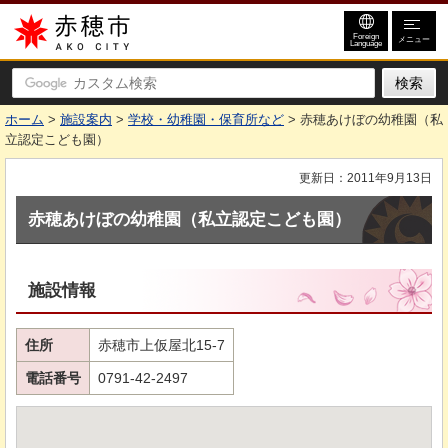
赤穂市
Foreign
メニュー
Language
ホーム
>
施設案内
>
学校・幼稚園・保育所など
> 赤穂あけぼの幼稚園（私
立認定こども園）
更新日：2011年9月13日
赤穂あけぼの幼稚園（私立認定こども園）
施設情報
住所
赤穂市上仮屋北15-7
電話番号
0791-42-2497