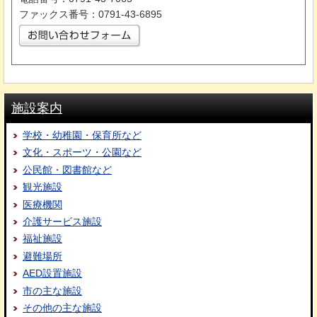
ファックス番号：0791-43-6895
施設案内
学校・幼稚園・保育所など
文化・スポーツ・公園など
公民館・図書館など
観光施設
医療機関
介護サービス施設
福祉施設
避難場所
AED設置施設
市の主な施設
その他の主な施設