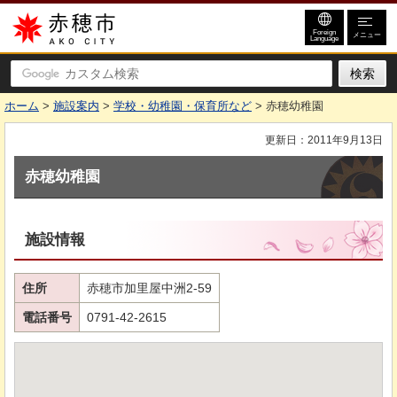
赤穂市
Foreign
メニュー
Language
ホーム
>
施設案内
>
学校・幼稚園・保育所など
> 赤穂幼稚園
更新日：2011年9月13日
赤穂幼稚園
施設情報
住所
赤穂市加里屋中洲2-59
電話番号
0791-42-2615