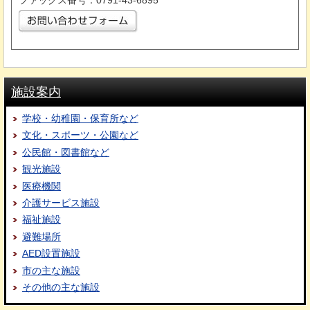
ファックス番号：0791-43-6895
施設案内
学校・幼稚園・保育所など
文化・スポーツ・公園など
公民館・図書館など
観光施設
医療機関
介護サービス施設
福祉施設
避難場所
AED設置施設
市の主な施設
その他の主な施設