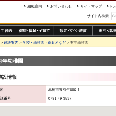
組織案内
お問い合わせ
サイトマップ
For
サイト内検索
手続き
健康・福祉・子育て
観光・文化・教育
まち・環境
>
施設案内
>
学校・幼稚園・保育所など
> 有年幼稚園
有年幼稚園
施設情報
所
赤穂市東有年680-1
話番号
0791-49-3537