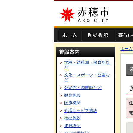
赤穂市
ホーム
防災・防犯
暮らし・
ホーム
施設案内
学校・幼稚園・保育所な
ど
文化・スポーツ・公園な
ど
公民館・図書館など
観光施設
住
医療機関
介護サービス施設
電
福祉施設
避難場所