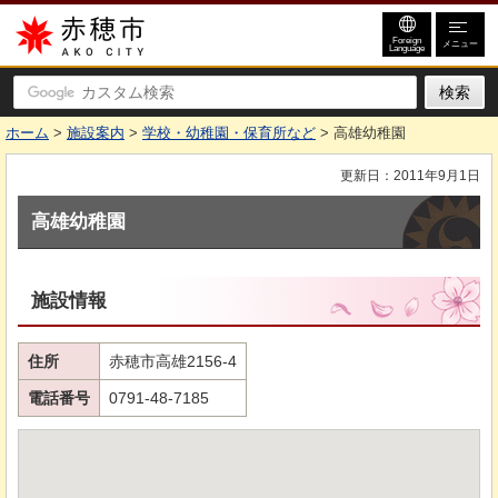
赤穂市
Foreign
メニュー
Language
ホーム
>
施設案内
>
学校・幼稚園・保育所など
> 高雄幼稚園
更新日：2011年9月1日
高雄幼稚園
施設情報
住所
赤穂市高雄2156-4
電話番号
0791-48-7185