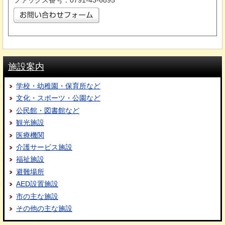
ファックス番号：0791-43-6895
施設案内
学校・幼稚園・保育所など
文化・スポーツ・公園など
公民館・図書館など
観光施設
医療機関
介護サービス施設
福祉施設
避難場所
AED設置施設
市の主な施設
その他の主な施設