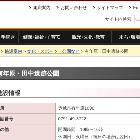
組織案内
お問い合わせ
サイトマップ
For
サイト内検索
手続き
健康・福祉・子育て
観光・文化・教育
まち・環境
>
施設案内
>
文化・スポーツ・公園など
> 有年原・田中遺跡公園
有年原・田中遺跡公園
施設情報
所
赤穂市有年原1090
話番号
0791-49-3722
の他
開園時間 10時～16時
休園日 火曜日（祝日の場合は翌日）