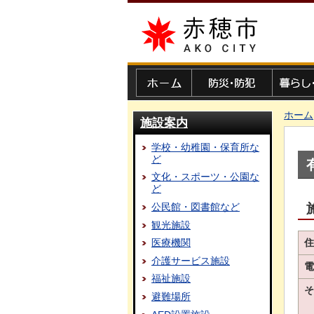
赤穂市
ホーム
防災・防犯
暮らし・
ホーム
施設案内
学校・幼稚園・保育所な
ど
文化・スポーツ・公園な
ど
公民館・図書館など
観光施設
住
医療機関
介護サービス施設
電
福祉施設
そ
避難場所