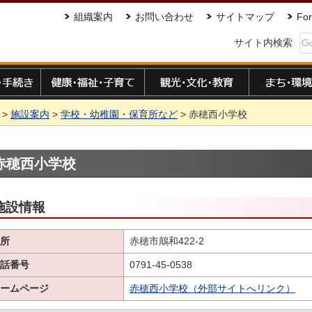
組織案内
お問い合わせ
サイトマップ
For
サイト内検索
手続き
健康・福祉・子育て
観光・文化・教育
まち・環境
>
施設案内
>
学校・幼稚園・保育所など
> 赤穂西小学校
赤穂西小学校
施設情報
所
赤穂市鷏和422-2
話番号
0791-45-0538
ームページ
赤穂西小学校（外部サイトへリンク）