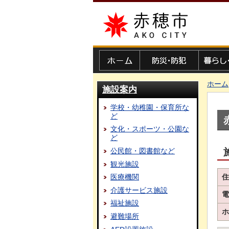
赤穂市
ホーム
防災・防犯
暮らし・
ホーム
施設案内
学校・幼稚園・保育所な
ど
文化・スポーツ・公園な
ど
公民館・図書館など
観光施設
住
医療機関
介護サービス施設
電
福祉施設
ホ
避難場所