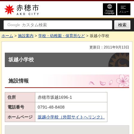
赤穂市
Foreign
メニュー
Language
ホーム
>
施設案内
>
学校・幼稚園・保育所など
> 坂越小学校
更新日：2011年9月13日
坂越小学校
施設情報
住所
赤穂市坂越1696-1
電話番号
0791-48-8408
ホームページ
坂越小学校（外部サイトへリンク）