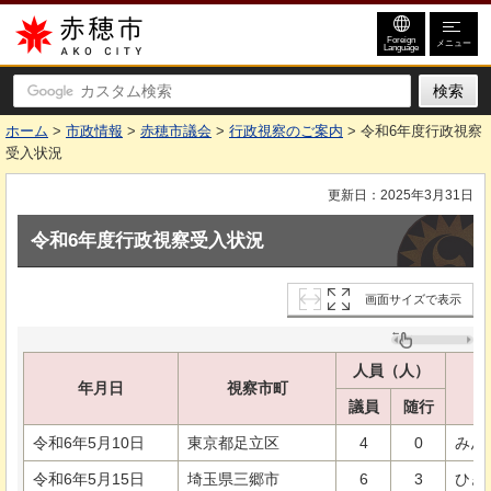
赤穂市
Foreign
メニュー
Language
ホーム
>
市政情報
>
赤穂市議会
>
行政視察のご案内
> 令和6年度行政視察
受入状況
更新日：2025年3月31日
令和6年度行政視察受入状況
画面サイズで表示
人員（人）
年月日
視察市町
議員
随行
令和6年5月10日
東京都足立区
4
0
みん
令和6年5月15日
埼玉県三郷市
6
3
ひき