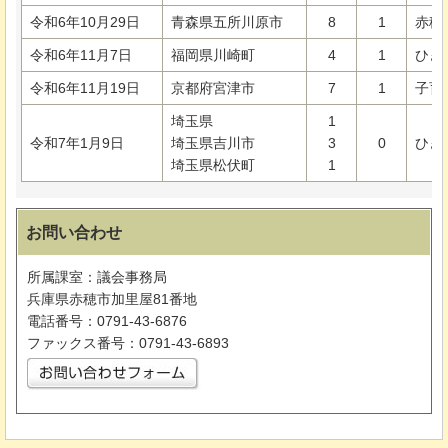
令和6年10月29日
青森県五所川原市
8
1
赤穂
令和6年11月7日
福岡県川崎町
4
1
ひき
令和6年11月19日
京都府宮津市
7
1
子育
埼玉県
1
令和7年1月9日
埼玉県吉川市
3
0
ひき
埼玉県松伏町
1
お問い合わせ
所属課室：議会事務局
兵庫県赤穂市加里屋81番地
電話番号：0791-43-6876
ファックス番号：0791-43-6893